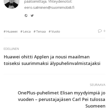
päätoimittaja. Yhteydenotot:
eero.salminen@suomimobiili.fi
Website
Twitter
0
Huawei
Leica
Tenaa
Vuoto
EDELLINEN
Huawei ohitti Applen ja nousi maailman
toiseksi suurimmaksi älypuhelinvalmistajaksi
SEURAAVA
OnePlus-puhelimet Elisan myydyimpiä jo
vuoden – perustajajäsen Carl Pei tulossa
Suomeen