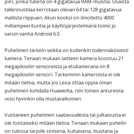
piiri, jonka tukena on 4 gigatavua RAM-muistia. Sisäistä
tallennustilaa kerrotaan olevan 64 tai 128 gigatavua
mallista riippuen. Akun kooksi on ilmoitettu 4000
milliampeerituntia ja käyttöjärjestelmänä toimii jo
varsin vanha Android 6.0.
Puhelimen tärkein seikka on kuitenkin todennäköisesti
kamera. Tenaan mukaan laitteen kamera koostuu 21
megapikselin sensoreista ja etukamerana on 8
megapikselin sensori. Tarkemmin kameroista ei ole
mitään tietoa, mutta jos Leica ottaa oppia oman
puhelimen kohdalla Huaweilta, niin toinen antureista
voisi hyvinkin olla mustavalkoinen.
Vuotaneen puhelimen saatavuudesta tai julkaisusta ei
ole toistaiseksi mitään tietoa. Tenaan mukaan puhelin
on tulossa tarjolle sinisenä, kultaisena, mustana ja