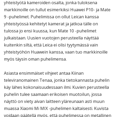
yhteistyötä kameroiden osalta, jonka tuloksena
markkinoille on tullut esimerkiksi Huawei P10- ja Mate
9 -puhelimet. Puhelimissa on ollut Leican kanssa
yhteistyössä kehitetyt kamerat ja jatkoa tälle on
tulossa jo ensi kuussa, kun Mate 10 -puhelimet
julkaistaan. Uusien vuotojen perusteella näyttää
kuitenkin siltä, että Leica ei olisi tyytymässä vain
yhteistyöhön Huawein kanssa, vaan tuo markkinoille
myös täysin oman puhelimensa.
Asiasta ensimmäiset vihjeet antaa Kiinan
televiranomainen Tenaa, jonka tietokannasta puhelin
käy lähes kokonaisuudessaan ilmi. Kuvien perusteella
puhelin tulee saamaan erikoisen muotoilun, jossa
näyttö on viety aivan laitteen yläreunaan asti muun
muassa Xiaomi Mi MIX -puhelimen kaltaisesti. Kuvista
voidaan päätellä myös, että puhelimessa on metallinen