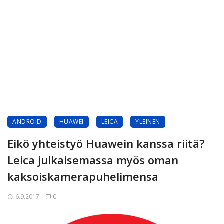
ANDROID
HUAWEI
LEICA
YLEINEN
Eikö yhteistyö Huawein kanssa riitä?
Leica julkaisemassa myös oman
kaksoiskamerapuhelimensa
6.9.2017
0