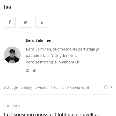
Jaa
Eero Salminen
Eero Salminen, SuomiMobiilin perustaja ja
päätoimittaja. Yhteydenotot:
eero.salminen@suomimobiili.fi
Website
Twitter
1
Google
Sony
Vuoto
Xperia
Xperia Ace II
EDELLINEN
Jättisuosioon noussut Clubhouse-sovellus