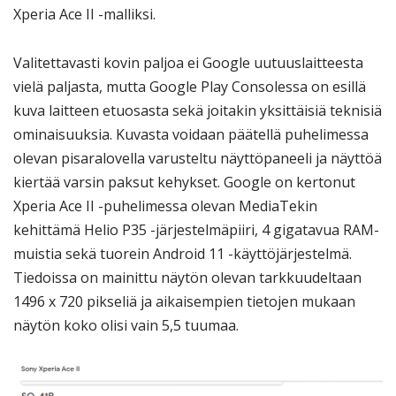
Xperia Ace II -malliksi.
Valitettavasti kovin paljoa ei Google uutuuslaitteesta
vielä paljasta, mutta Google Play Consolessa on esillä
kuva laitteen etuosasta sekä joitakin yksittäisiä teknisiä
ominaisuuksia. Kuvasta voidaan päätellä puhelimessa
olevan pisaralovella varusteltu näyttöpaneeli ja näyttöä
kiertää varsin paksut kehykset. Google on kertonut
Xperia Ace II -puhelimessa olevan MediaTekin
kehittämä Helio P35 -järjestelmäpiiri, 4 gigatavua RAM-
muistia sekä tuorein Android 11 -käyttöjärjestelmä.
Tiedoissa on mainittu näytön olevan tarkkuudeltaan
1496 x 720 pikseliä ja aikaisempien tietojen mukaan
näytön koko olisi vain 5,5 tuumaa.