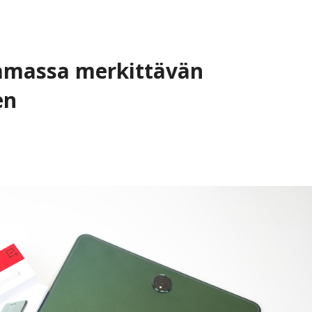
amassa merkittävän
en