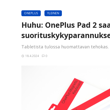
ONEPLUS
YLEINEN
Huhu: OnePlus Pad 2 sa
suorituskykyparannuks
Tabletista tulossa huomattavan tehokas.
18.4.2024
0