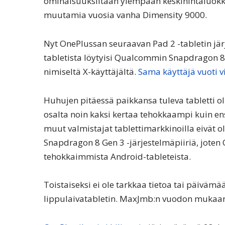
ominaisuuksiltaan ylempään keskihintaluokka
muutamia vuosia vanha Dimensity 9000.
Nyt OnePlussan seuraavan Pad 2 -tabletin jär
tabletista löytyisi Qualcommin Snapdragon 8 
nimiseltä X-käyttäjältä.
Sama käyttäjä vuoti vi
Huhujen pitäessä paikkansa tuleva tabletti ol
osalta noin kaksi kertaa tehokkaampi kuin e
muut valmistajat tablettimarkkinoilla eivät 
Snapdragon 8 Gen 3 -järjestelmäpiiriä, joten
tehokkaimmista Android-tableteista.
Toistaiseksi ei ole tarkkaa tietoa tai päivämä
lippulaivatabletin. MaxJmb:n vuodon mukaan j