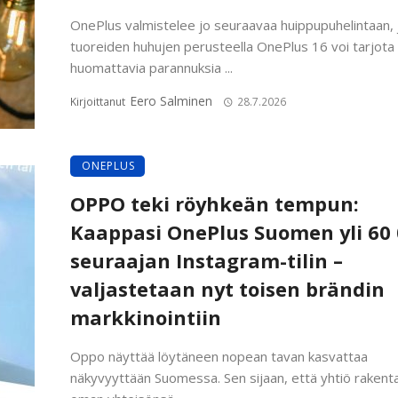
OnePlus valmistelee jo seuraavaa huippupuhelintaan, 
tuoreiden huhujen perusteella OnePlus 16 voi tarjota
huomattavia parannuksia ...
Eero Salminen
Kirjoittanut
28.7.2026
ONEPLUS
OPPO teki röyhkeän tempun:
Kaappasi OnePlus Suomen yli 60
seuraajan Instagram-tilin –
valjastetaan nyt toisen brändin
markkinointiin
Oppo näyttää löytäneen nopean tavan kasvattaa
näkyvyyttään Suomessa. Sen sijaan, että yhtiö rakenta