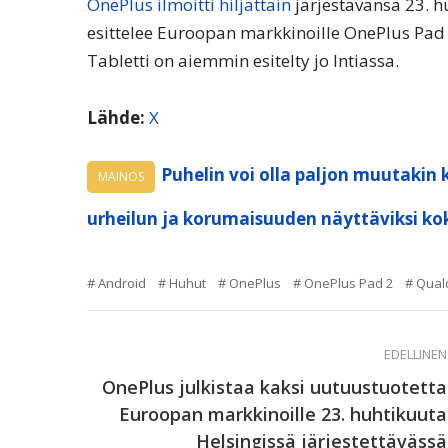
OnePlus ilmoitti hiljattain
järjestävänsä 23. h
esittelee Euroopan markkinoille OnePlus Pad 
Tabletti on aiemmin esitelty jo Intiassa.
Lähde:
X
Puhelin voi olla paljon muutakin 
MAINOS
urheilun ja korumaisuuden näyttäviksi ko
Android
Huhut
OnePlus
OnePlus Pad 2
Qua
EDELLINEN
OnePlus julkistaa kaksi uutuustuotetta
Euroopan markkinoille 23. huhtikuuta
Helsingissä järjestettävässä