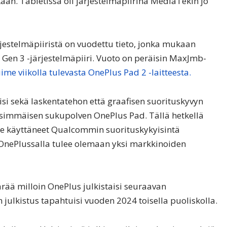
an. Tabletissa oli järjestelmäpiirinä MediaTekin jo
jestelmäpiiristä on vuodettu tieto, jonka mukaan
Gen 3 -järjestelmäpiiri. Vuoto on peräisin MaxJmb-
ime viikolla tulevasta OnePlus Pad 2 -laitteesta.
isi sekä laskentatehon että graafisen suorituskyvyn
nsimmäisen sukupolven OnePlus Pad. Tällä hetkellä
ole käyttäneet Qualcommin suorituskykyisintä
 OnePlussalla tulee olemaan yksi markkinoiden
ärää milloin OnePlus julkistaisi seuraavan
ulkistus tapahtuisi vuoden 2024 toisella puoliskolla.