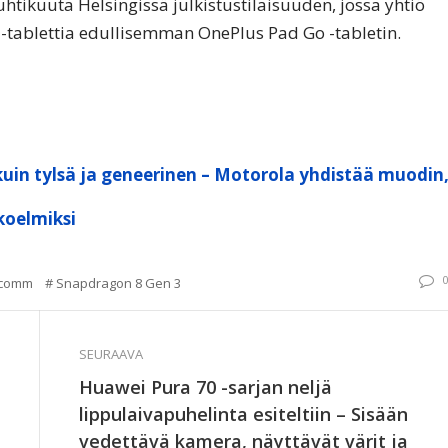
uhtikuuta Helsingissä julkistustilaisuuden, jossa yhtiö
-tablettia edullisemman OnePlus Pad Go -tabletin.
kuin tylsä ja geneerinen – Motorola yhdistää muodin
koelmiksi
lcomm
Snapdragon 8 Gen 3
SEURAAVA
Huawei Pura 70 -sarjan neljä
lippulaivapuhelinta esiteltiin – Sisään
vedettävä kamera, näyttävät värit ja