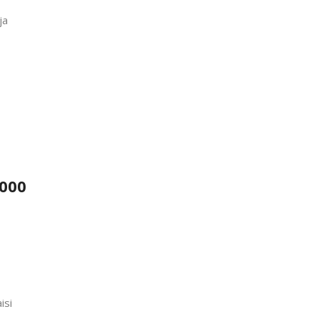
ja
 000
isi