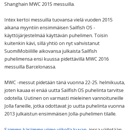
Shanghain MWC 2015 messuilla.
Intex kertoi messuilla tuovansa vielä vuoden 2015
aikana myyntiin ensimmäisen Sailfish OS -
käyttöjärjestelmää käyttävän puhelimen. Toisin
kuitenkin kävi, sillä yhtiö on nyt vahvistanut
SuomiMobiilille aikovansa julkaista Sailfish
puhelimensa ensi kuussa pidettävillä MWC 2016
messuilla Barcelonassa.
MWC -messut pidetään tänä vuonna 22-25. helmikuuta,
joten kauaa ei enää uutta Sailfish OS puhelinta tarvitse
odotella. Uutinen on varmasti mieleinen vannoituneille
Jolla faneille, jotka odottavat jo uutta puhelinta vuonna
2013 julkaistun ensimmäisen Jolla-puhelimen tilalle.
Saimme käsiimme viime viikolla kuvan
, jossa väitetään