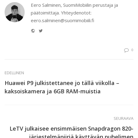
Eero Salminen, SuomiMobiilin perustaja ja
päätoimittaja. Yhteydenotot:
eero.salminen@suomimobiili.fi
Website
Twitter
0
EDELLINEN
Huawei P9 julkistettanee jo tällä viikolla –
kaksoiskamera ja 6GB RAM-muistia
SEURAAVA
LeTV julkaisee ensimmäisen Snapdragon 820-
järjestelmäpiiriä käyttävän puhelimen