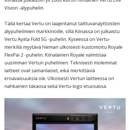
Kiinassa julkaistiin yli 2000 euron hintainen Vertu Life
Vision -älypuhelin.
Tällä kertaa Vertu on laajentanut taittuvanäyttöisten
älypuhelimien markkinoille, sillä Kiinassa on julkaistu
Vertu Ayxta Fold 5G -puhelin. Kyseessä on Vertu-
merkillä myytävä hieman ulkoisesti kustomoitu Royale
FlexPai 2 -puhelin. Kiinalainen Royale valmistaa
uusimman Vertun puhelimen. Teknisesti molemmat
laitteet ovat samanlaiset, eikä merkittäviä
eroavaisuuksia ole. Ulkoisesti Vertun laitteessa on
nahkainen takaosa sekä Vertu-logo etuosassa.