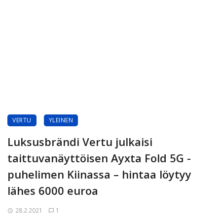
VERTU
YLEINEN
Luksusbrändi Vertu julkaisi
taittuvanäyttöisen Ayxta Fold 5G -
puhelimen Kiinassa – hintaa löytyy
lähes 6000 euroa
28.2.2021
1