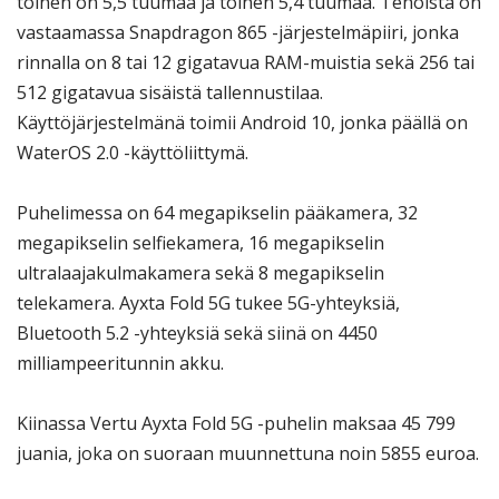
toinen on 5,5 tuumaa ja toinen 5,4 tuumaa. Tehoista on
vastaamassa Snapdragon 865 -järjestelmäpiiri, jonka
rinnalla on 8 tai 12 gigatavua RAM-muistia sekä 256 tai
512 gigatavua sisäistä tallennustilaa.
Käyttöjärjestelmänä toimii Android 10, jonka päällä on
WaterOS 2.0 -käyttöliittymä.
Puhelimessa on 64 megapikselin pääkamera, 32
megapikselin selfiekamera, 16 megapikselin
ultralaajakulmakamera sekä 8 megapikselin
telekamera. Ayxta Fold 5G tukee 5G-yhteyksiä,
Bluetooth 5.2 -yhteyksiä sekä siinä on 4450
milliampeeritunnin akku.
Kiinassa Vertu Ayxta Fold 5G -puhelin maksaa 45 799
juania, joka on suoraan muunnettuna noin 5855 euroa.