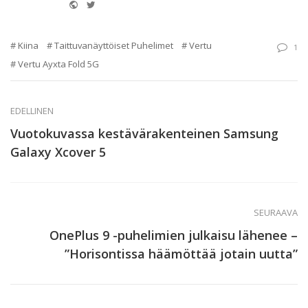
Website
Twitter
Kiina
Taittuvanäyttöiset Puhelimet
Vertu
1
Vertu Ayxta Fold 5G
EDELLINEN
Vuotokuvassa kestävärakenteinen Samsung
Galaxy Xcover 5
SEURAAVA
OnePlus 9 -puhelimien julkaisu lähenee –
”Horisontissa häämöttää jotain uutta”