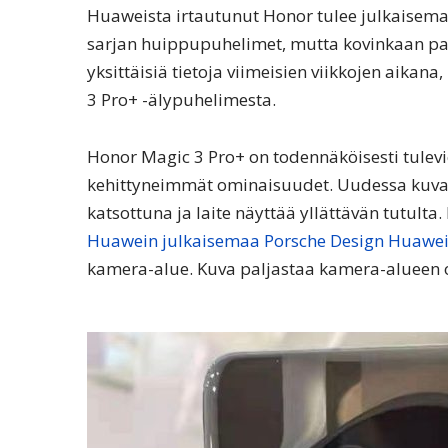
Huaweista irtautunut Honor tulee julkaisema
sarjan huippupuhelimet, mutta kovinkaan palj
yksittäisiä tietoja viimeisien viikkojen aikan
3 Pro+ -älypuhelimesta.
Honor Magic 3 Pro+ on todennäköisesti tulevi
kehittyneimmät ominaisuudet. Uudessa kuvav
katsottuna ja laite näyttää yllättävän tutulta
Huawein julkaisemaa Porsche Design Huawei 
kamera-alue. Kuva paljastaa kamera-alueen o