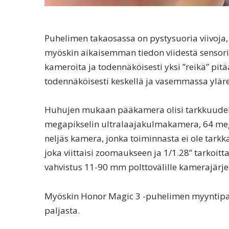
Puhelimen takaosassa on pystysuoria viivoja, 
myöskin aikaisemman tiedon viidestä sensorist
kameroita ja todennäköisesti yksi ”reikä” pi
todennäköisesti keskellä ja vasemmassa ylär
Huhujen mukaan pääkamera olisi tarkkuudelta
megapikselin ultralaajakulmakamera, 64 me
neljäs kamera, jonka toiminnasta ei ole tarkk
joka viittaisi zoomaukseen ja 1/1.28” tarkoi
vahvistus 11-90 mm polttovälille kamerajärj
Myöskin Honor Magic 3 -puhelimen myyntipak
paljasta.