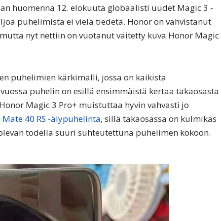
an huomenna 12. elokuuta globaalisti uudet Magic 3 -
oa puhelimista ei vielä tiedetä. Honor on vahvistanut
a, mutta nyt nettiin on vuotanut väitetty kuva Honor Magic
en puhelimien kärkimalli, jossa on kaikista
uossa puhelin on esillä ensimmäistä kertaa takaosasta
. Honor Magic 3 Pro+ muistuttaa hyvin vahvasti jo
Mate 40 RS -älypuhelinta
, sillä takaosassa on kulmikas
levan todella suuri suhteutettuna puhelimen kokoon.