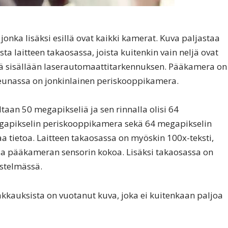
jonka lisäksi esillä ovat kaikki kamerat. Kuva paljastaa
a laitteen takaosassa, joista kuitenkin vain neljä ovat
tää sisällään laserautomaattitarkennuksen. Pääkamera on
eunassa on jonkinlainen periskooppikamera.
an 50 megapikseliä ja sen rinnalla olisi 64
gapikselin periskooppikamera sekä 64 megapikselin
aa tietoa. Laitteen takaosassa on myöskin 100x-teksti,
ttaa pääkameran sensorin kokoa. Lisäksi takaosassa on
estelmässä.
kauksista on vuotanut kuva, joka ei kuitenkaan paljoa