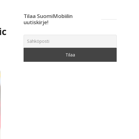
Tilaa SuomiMobiilin
uutiskirje!
ic