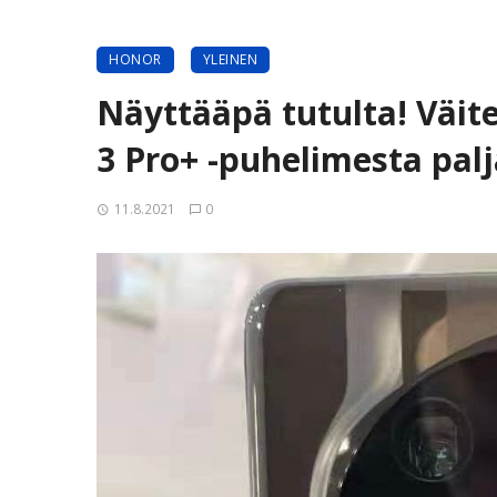
HONOR
YLEINEN
Näyttääpä tutulta! Väit
3 Pro+ -puhelimesta pal
11.8.2021
0