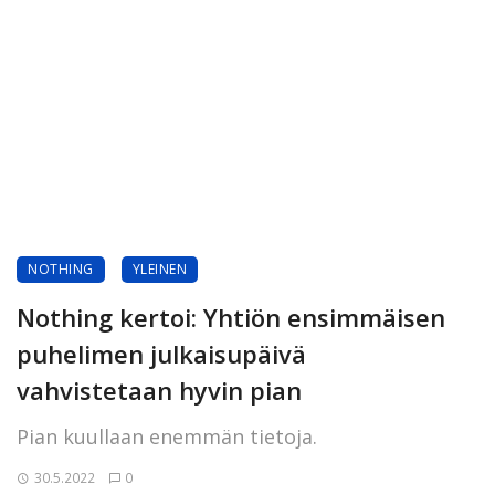
NOTHING
YLEINEN
Nothing kertoi: Yhtiön ensimmäisen
puhelimen julkaisupäivä
vahvistetaan hyvin pian
Pian kuullaan enemmän tietoja.
30.5.2022
0