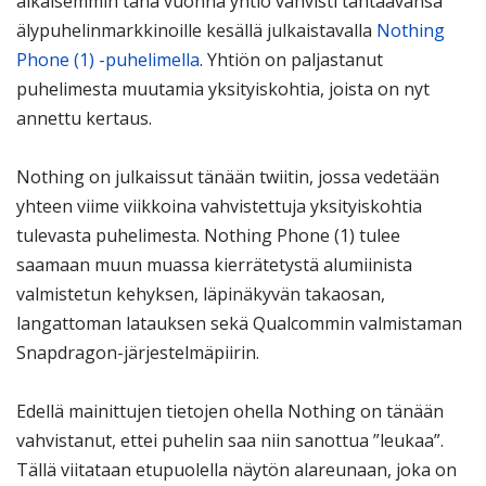
aikaisemmin tänä vuonna yhtiö vahvisti tähtäävänsä
älypuhelinmarkkinoille kesällä julkaistavalla
Nothing
Phone (1) -puhelimella
. Yhtiön on paljastanut
puhelimesta muutamia yksityiskohtia, joista on nyt
annettu kertaus.
Nothing on julkaissut tänään twiitin, jossa vedetään
yhteen viime viikkoina vahvistettuja yksityiskohtia
tulevasta puhelimesta. Nothing Phone (1) tulee
saamaan muun muassa kierrätetystä alumiinista
valmistetun kehyksen, läpinäkyvän takaosan,
langattoman latauksen sekä Qualcommin valmistaman
Snapdragon-järjestelmäpiirin.
Edellä mainittujen tietojen ohella Nothing on tänään
vahvistanut, ettei puhelin saa niin sanottua ”leukaa”.
Tällä viitataan etupuolella näytön alareunaan, joka on