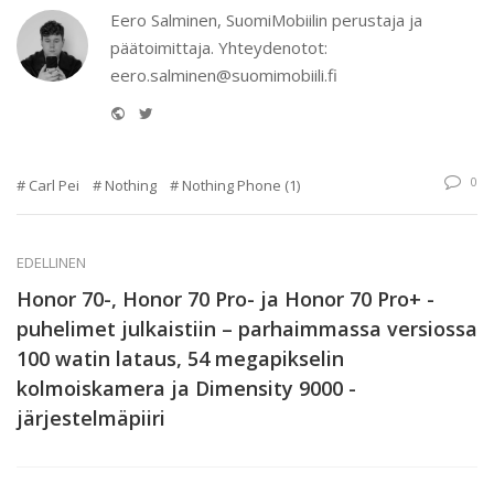
Eero Salminen, SuomiMobiilin perustaja ja
päätoimittaja. Yhteydenotot:
eero.salminen@suomimobiili.fi
Website
Twitter
0
Carl Pei
Nothing
Nothing Phone (1)
EDELLINEN
Honor 70-, Honor 70 Pro- ja Honor 70 Pro+ -
puhelimet julkaistiin – parhaimmassa versiossa
100 watin lataus, 54 megapikselin
kolmoiskamera ja Dimensity 9000 -
järjestelmäpiiri