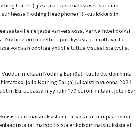
othing Ear (3a), joka asettuisi mallistossa samaan
suhteessa Nothing Headphone (1) -kuulokkeisiin.
 saataville neljässä väriversiossa. Värivaihtoehdoiksi
ki. Nothing on tunnettu läpinäkyvästä ja erottuvasta
ssa voidaan odottaa yhtiölle tuttua visuaalista tyyliä,
aan. Vuodon mukaan Nothing Ear (3a) -kuulokkeiden hinta
hintataso, jolla Nothing Ear (a) julkaistiin vuonna 2024.
tuotiin Euroopassa myyntiin 179 euron hintaan, joten Ear
eknisistä ominaisuuksista ei ole vielä tarkempaa tietoa.
enlaadusta tai mahdollisista erikoisominaisuuksista ei