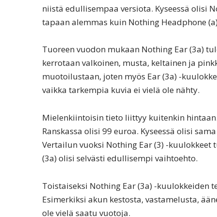
niistä edullisempaa versiota. Kyseessä olisi N
tapaan alemmas kuin Nothing Headphone (a) 
Tuoreen vuodon mukaan Nothing Ear (3a) tulee
kerrotaan valkoinen, musta, keltainen ja pink
muotoilustaan, joten myös Ear (3a) -kuulokkei
vaikka tarkempia kuvia ei vielä ole nähty.
Mielenkiintoisin tieto liittyy kuitenkin hint
Ranskassa olisi 99 euroa. Kyseessä olisi sama 
Vertailun vuoksi Nothing Ear (3) -kuulokkeet 
(3a) olisi selvästi edullisempi vaihtoehto.
Toistaiseksi Nothing Ear (3a) -kuulokkeiden t
Esimerkiksi akun kestosta, vastamelusta, ään
ole vielä saatu vuotoja.