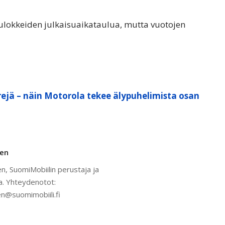
ulokkeiden julkaisuaikataulua, mutta vuotojen
ejä – näin Motorola tekee älypuhelimista osan
nen
n, SuomiMobiilin perustaja ja
a. Yhteydenotot:
n@suomimobiili.fi