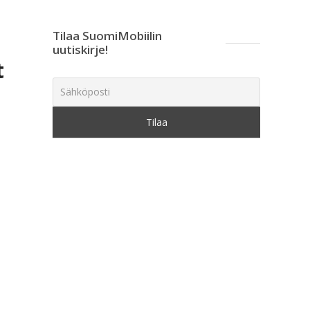
Tilaa SuomiMobiilin
uutiskirje!
t