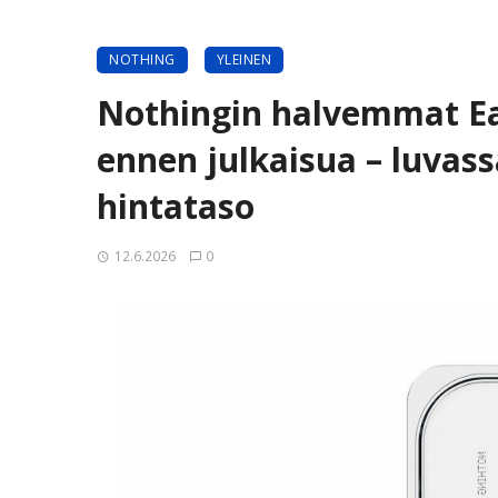
NOTHING
YLEINEN
Nothingin halvemmat Ear
ennen julkaisua – luvassa
hintataso
12.6.2026
0