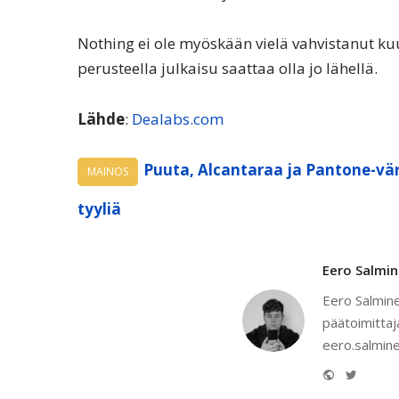
Nothing ei ole myöskään vielä vahvistanut ku
perusteella julkaisu saattaa olla jo lähellä.
Lähde
:
Dealabs.com
Puuta, Alcantaraa ja Pantone-vär
MAINOS
tyyliä
Eero Salmi
Eero Salmine
päätoimittaj
eero.salmine
Website
Twitter