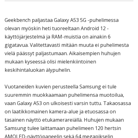
Geekbench paljastaa Galaxy A53 5G -puhelimessa
olevan myöskin heti tuoreeltaan Android 12 -
käyttöjärjestelmä ja RAM-muistia on ainakin 6
gigatavua. Valitettavasti mitään muuta ei puhelimesta
vielä päässyt paljastumaan. Aikaisempien huhujen
mukaan kyseessä olisi mielenkiintoinen
keskihintaluokan älypuhelin.
Vuotaneiden kuvien perusteella Samsung ei tule
suuremmin muokkaamaan puhelimensa muotoilua,
vaan Galaxy A53 on ulkoisesti varsin tuttu. Takaosassa
on laatikkomainen kamera-alue ja etuosassa on
tasainen näyttö etukamerareiällä. Huhujen mukaan
Samsung tulee laittamaan puhelimeen 120 hertsin
AMOLED-näyttöpaneelin sekä 64 megapikselin