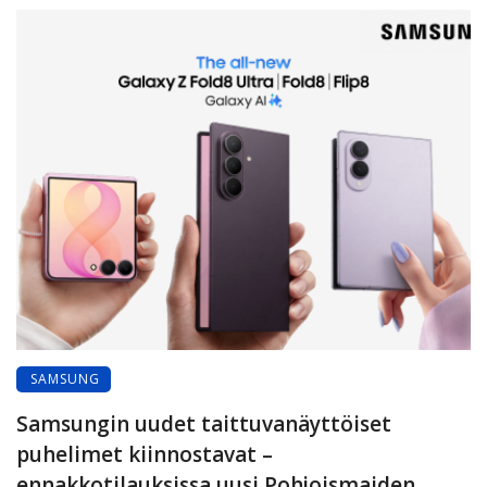
SAMSUNG
Samsungin uudet taittuvanäyttöiset
puhelimet kiinnostavat –
ennakkotilauksissa uusi Pohjoismaiden