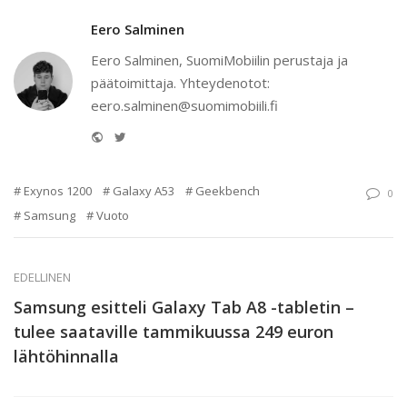
Eero Salminen
Eero Salminen, SuomiMobiilin perustaja ja
päätoimittaja. Yhteydenotot:
eero.salminen@suomimobiili.fi
Website
Twitter
Exynos 1200
Galaxy A53
Geekbench
0
Samsung
Vuoto
EDELLINEN
Samsung esitteli Galaxy Tab A8 -tabletin –
tulee saataville tammikuussa 249 euron
lähtöhinnalla