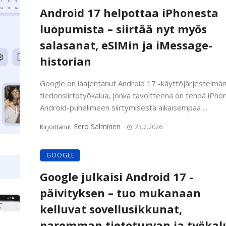
Android 17 helpottaa iPhonesta
luopumista – siirtää nyt myös
salasanat, eSIMin ja iMessage-
historian
Google on laajentanut Android 17 -käyttöjärjestelmä
tiedonsiirtotyökalua, jonka tavoitteena on tehdä iPho
Android-puhelimeen siirtymisestä aikaisempaa ...
Eero Salminen
Kirjoittanut
23.7.2026
GOOGLE
Google julkaisi Android 17 -
päivityksen – tuo mukanaan
kelluvat sovellusikkunat,
paremman tietoturvan ja työkal