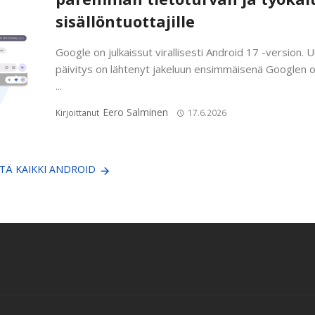
sisällöntuottajille
Google on julkaissut virallisesti Android 17 -version. U
päivitys on lähtenyt jakeluun ensimmäisenä Googlen o
...
Eero Salminen
Kirjoittanut
17.6.2026
TÄ KAIKKI ANDROID