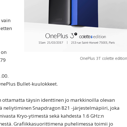
 vain
letten
 on
OnePlus 3T colette editio
479
.00.
nePlus Bullet-kuulokkeet.
n ottamatta täysin identtinen jo markkinoilla olevan
ä neliytiminen Snapdragon 821 -järjestelmäpiiri, joka
mivasta Kryo-ytimestä sekä kahdesta 1.6 GHz:n
estä. Grafiikkasuorittimena puhelimessa toimii jo