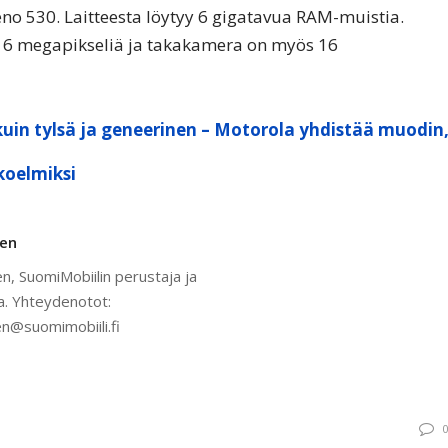
eno 530. Laitteesta löytyy 6 gigatavua RAM-muistia.
16 megapikseliä ja takakamera on myös 16
kuin tylsä ja geneerinen – Motorola yhdistää muodin
koelmiksi
nen
n, SuomiMobiilin perustaja ja
a. Yhteydenotot:
n@suomimobiili.fi