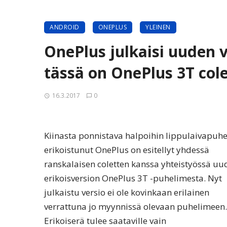
ANDROID
ONEPLUS
YLEINEN
OnePlus julkaisi uuden 
tässä on OnePlus 3T cole
16.3.2017
0
Kiinasta ponnistava halpoihin lippulaivapuhe
erikoistunut OnePlus on esitellyt yhdessä
ranskalaisen coletten kanssa yhteistyössä uu
erikoisversion OnePlus 3T -puhelimesta. Nyt
julkaistu versio ei ole kovinkaan erilainen
verrattuna jo myynnissä olevaan puhelimeen.
Erikoiserä tulee saataville vain