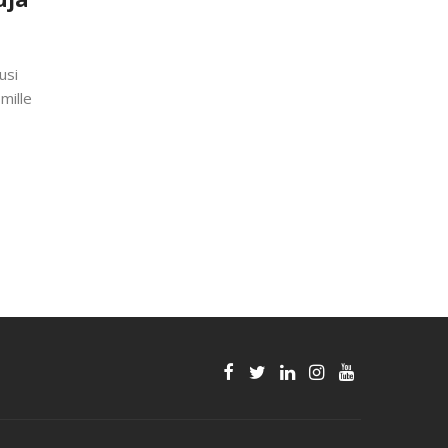
usi
mille