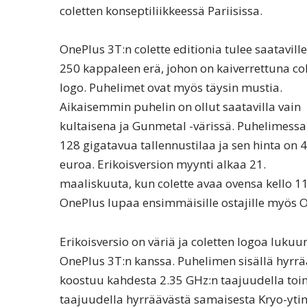
coletten konseptiliikkeessä Pariisissa.
OnePlus 3T:n colette editionia tulee saataville
250 kappaleen erä, johon on kaiverrettuna co
logo. Puhelimet ovat myös täysin mustia.
Aikaisemmin puhelin on ollut saatavilla vain
kultaisena ja Gunmetal -värissä. Puhelimessa
128 gigatavua tallennustilaa ja sen hinta on 
euroa. Erikoisversion myynti alkaa 21.
maaliskuuta, kun colette avaa ovensa kello 11
OnePlus lupaa ensimmäisille ostajille myös O
Erikoisversio on väriä ja coletten logoa lukuu
OnePlus 3T:n kanssa. Puhelimen sisällä hyrrä
koostuu kahdesta 2.35 GHz:n taajuudella toi
taajuudella hyrräävästä samaisesta Kryo-ytim