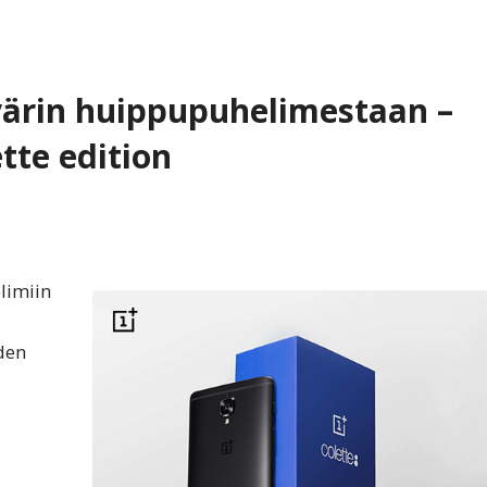
värin huippupuhelimestaan –
tte edition
limiin
den