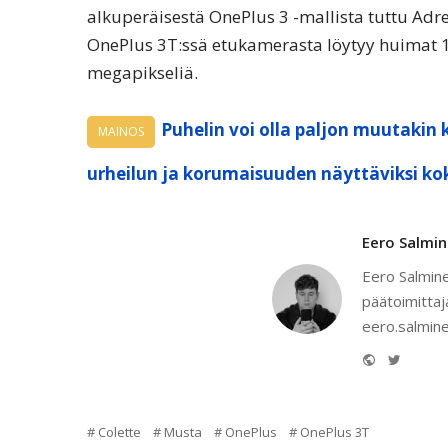
alkuperäisestä OnePlus 3 -mallista tuttu Adr
OnePlus 3T:ssä etukamerasta löytyy huimat 
megapikseliä.
Puhelin voi olla paljon muutakin 
MAINOS
urheilun ja korumaisuuden näyttäviksi ko
Eero Salmi
Eero Salmine
päätoimittaj
eero.salmine
Website
Twitter
Colette
Musta
OnePlus
OnePlus 3T