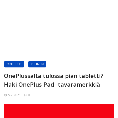
ONEPLUS
YLEINEN
OnePlussalta tulossa pian tabletti?
Haki OnePlus Pad -tavaramerkkiä
5.7.2021
0