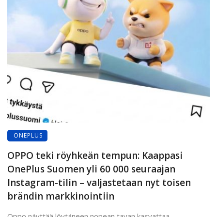
ONEPLUS
OPPO teki röyhkeän tempun: Kaappasi
OnePlus Suomen yli 60 000 seuraajan
Instagram-tilin – valjastetaan nyt toisen
brändin markkinointiin
Oppo näyttää löytäneen nopean tavan kasvattaa