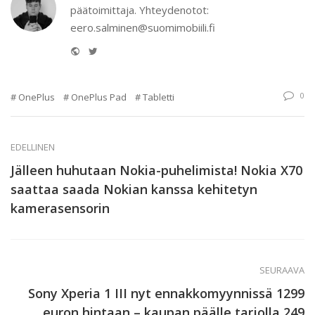
päätoimittaja. Yhteydenotot:
eero.salminen@suomimobiili.fi
Website
Twitter
0
OnePlus
OnePlus Pad
Tabletti
EDELLINEN
Jälleen huhutaan Nokia-puhelimista! Nokia X70
saattaa saada Nokian kanssa kehitetyn
kamerasensorin
SEURAAVA
Sony Xperia 1 III nyt ennakkomyynnissä 1299
euron hintaan – kaupan päälle tarjolla 249