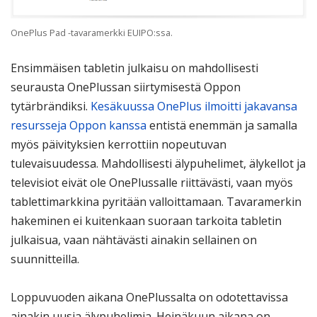
OnePlus Pad -tavaramerkki EUIPO:ssa.
Ensimmäisen tabletin julkaisu on mahdollisesti
seurausta OnePlussan siirtymisestä Oppon
tytärbrändiksi.
Kesäkuussa OnePlus ilmoitti jakavansa
resursseja Oppon kanssa
entistä enemmän ja samalla
myös päivityksien kerrottiin nopeutuvan
tulevaisuudessa. Mahdollisesti älypuhelimet, älykellot ja
televisiot eivät ole OnePlussalle riittävästi, vaan myös
tablettimarkkina pyritään valloittamaan. Tavaramerkin
hakeminen ei kuitenkaan suoraan tarkoita tabletin
julkaisua, vaan nähtävästi ainakin sellainen on
suunnitteilla.
Loppuvuoden aikana OnePlussalta on odotettavissa
ainakin uusia älypuhelimia. Heinäkuun aikana on