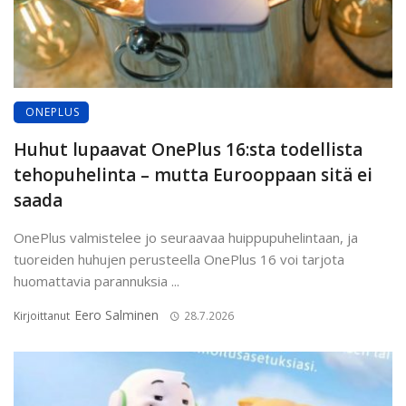
ONEPLUS
Huhut lupaavat OnePlus 16:sta todellista
tehopuhelinta – mutta Eurooppaan sitä ei
saada
OnePlus valmistelee jo seuraavaa huippupuhelintaan, ja
tuoreiden huhujen perusteella OnePlus 16 voi tarjota
huomattavia parannuksia ...
Eero Salminen
Kirjoittanut
28.7.2026