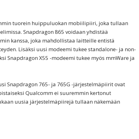
min tuorein huippuluokan mobiilipiiri, joka tullaan
elimissa. Snapdragon 865 voidaan yhdistää
kanssa, joka mahdollistaa laitteille entistä
teyden. Lisäksi uusi modeemi tukee standalone- ja non-
isäksi Snapdragon X55 -modeemi tukee myös mmWare ja
usi Snapdragon 765- ja 765G -järjestelmäpiirit ovat
Toistaiseksi Qualcomm ei suuremmin kertonut
ukaan uusia järjestelmäpiirejä tullaan näkemään