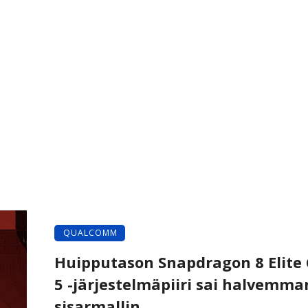
QUALCOMM
Huipputason Snapdragon 8 Elite
5 -järjestelmäpiiri sai halvemma
sisarmallin