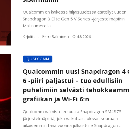
Qualcomm on kaikessa hiljaisuudessa esitellyt uuden
Snapdragon 8 Elite Gen 5 V Series -järjestelmäpiirin.
Mallinumerolla ...
Eero Salminen
Kirjoittanut
4.8.2026
QUALCOMM
Qualcommin uusi Snapdragon 4 
6 -piiri paljastui – tuo edullisiin
puhelimiin selvästi tehokkaam
grafiikan ja Wi-Fi 6:n
Qualcomm valmistelee uutta Snapdragon SM4875 -
järjestelmäpiiriä, joka vaikuttaisi olevan seuraaja
aikaisemmin tänä vuonna julkaistulle Snapdragon ...