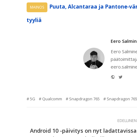
Puuta, Alcantaraa ja Pantone-vär
MAINOS
tyyliä
Eero Salmi
Eero Salmine
päätoimittaj
eero.salmine
Website
Twitter
5G
Qualcomm
Snapdragon 765
Snapdragon 76
EDELLINEN
Android 10 -päivitys on nyt ladattavissa