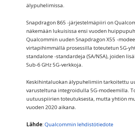
älypuhelimissa.
Snapdragon 865 -järjestelmäpiiri on Qualcom
näkemään lukuisissa ensi vuoden huippupuh
Qualcommin uuden Snapdragon X55 -modeemin 
virtapihimmällä prosessilla toteutetun 5G-yh
standalone -standardeja (SA/NSA), joiden l
Sub-6 GHz 5G-verkkoja.
Keskihintaluokan älypuhelimiin tarkoitettu u
varusteltuna integroidulla 5G-modeemilla. 
uutuuspiirien toteutuksesta, mutta yhtiön m
vuoden 2020 aikana.
Lähde
:
Qualcommin lehdistötiedote