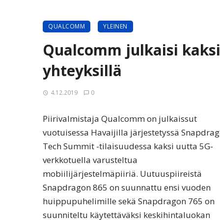
QUALCOMM
YLEINEN
Qualcomm julkaisi kaksi 
yhteyksillä
4.12.2019
0
Piirivalmistaja Qualcomm on julkaissut
vuotuisessa Havaijilla järjestetyssä Snapdra
Tech Summit -tilaisuudessa kaksi uutta 5G-
verkkotuella varusteltua
mobiilijärjestelmäpiiriä. Uutuuspiireistä
Snapdragon 865 on suunnattu ensi vuoden
huippupuhelimille sekä Snapdragon 765 on
suunniteltu käytettäväksi keskihintaluokan