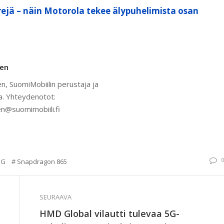
ejä – näin Motorola tekee älypuhelimista osan
nen
n, SuomiMobiilin perustaja ja
a. Yhteydenotot:
n@suomimobiili.fi
5G
Snapdragon 865
SEURAAVA
HMD Global vilautti tulevaa 5G-