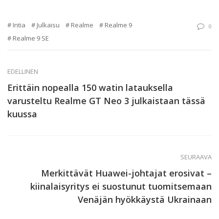
Intia
Julkaisu
Realme
Realme 9
0
Realme 9 SE
EDELLINEN
Erittäin nopealla 150 watin latauksella
varusteltu Realme GT Neo 3 julkaistaan tässä
kuussa
SEURAAVA
Merkittävät Huawei-johtajat erosivat –
kiinalaisyritys ei suostunut tuomitsemaan
Venäjän hyökkäystä Ukrainaan