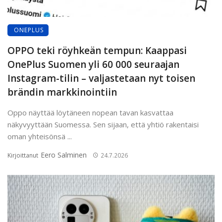
ONEPLUS
OPPO teki röyhkeän tempun: Kaappasi
OnePlus Suomen yli 60 000 seuraajan
Instagram-tilin – valjastetaan nyt toisen
brändin markkinointiin
Oppo näyttää löytäneen nopean tavan kasvattaa
näkyvyyttään Suomessa. Sen sijaan, että yhtiö rakentaisi
oman yhteisönsä ...
Eero Salminen
Kirjoittanut
24.7.2026