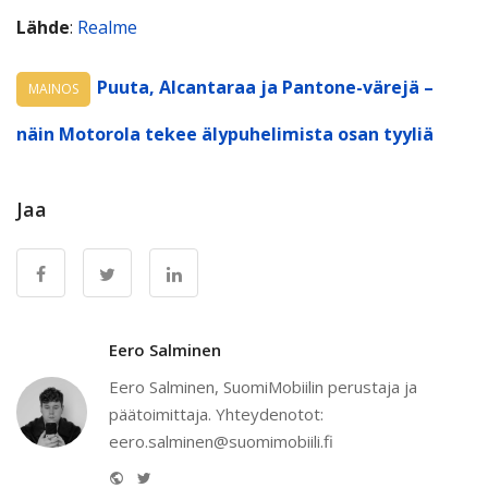
Lähde
:
Realme
Puuta, Alcantaraa ja Pantone-värejä –
MAINOS
näin Motorola tekee älypuhelimista osan tyyliä
Jaa
Eero Salminen
Eero Salminen, SuomiMobiilin perustaja ja
päätoimittaja. Yhteydenotot:
eero.salminen@suomimobiili.fi
Website
Twitter