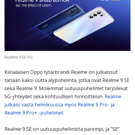
Realme 9 SE 5G
Kiinalaisen Oppo tytärbrändi Realme on julkaissut
tänään kaksi uutta älypuhelinta, jotka ovat Realme 9 SE
sekä Realme 9. Molemmat uutuuspuhelimet tarjoilevat
5G-yhteydet sekä kohtuullisen hinnoittelun.
Realme
julkaisi vasta helmikuussa myös Realme 9 Pro- ja
Realme 9 Pro+ -puhelimet.
Realme 9 SE on uutuuspuhelimista parempi, ja ”SE”