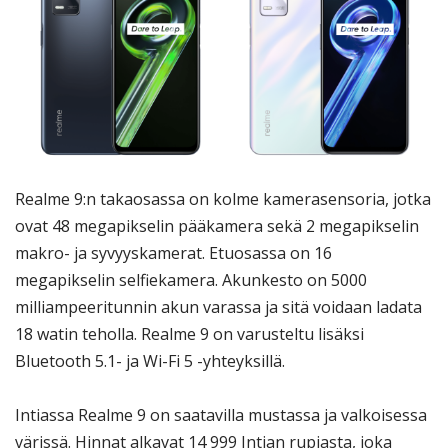
Realme 9:n takaosassa on kolme kamerasensoria, jotka
ovat 48 megapikselin pääkamera sekä 2 megapikselin
makro- ja syvyyskamerat. Etuosassa on 16
megapikselin selfiekamera. Akunkesto on 5000
milliampeeritunnin akun varassa ja sitä voidaan ladata
18 watin teholla. Realme 9 on varusteltu lisäksi
Bluetooth 5.1- ja Wi-Fi 5 -yhteyksillä.
Intiassa Realme 9 on saatavilla mustassa ja valkoisessa
värissä. Hinnat alkavat 14 999 Intian rupiasta, joka