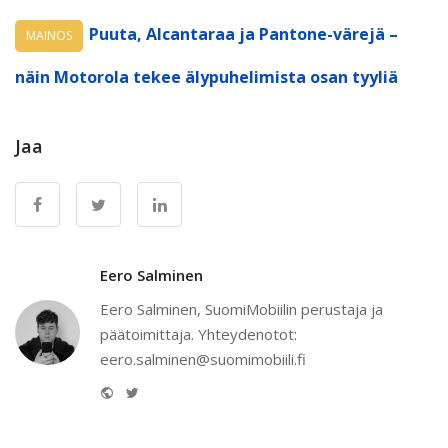
Puuta, Alcantaraa ja Pantone-värejä –
MAINOS
näin Motorola tekee älypuhelimista osan tyyliä
Jaa
Eero Salminen
Eero Salminen, SuomiMobiilin perustaja ja
päätoimittaja. Yhteydenotot:
eero.salminen@suomimobiili.fi
Website
Twitter