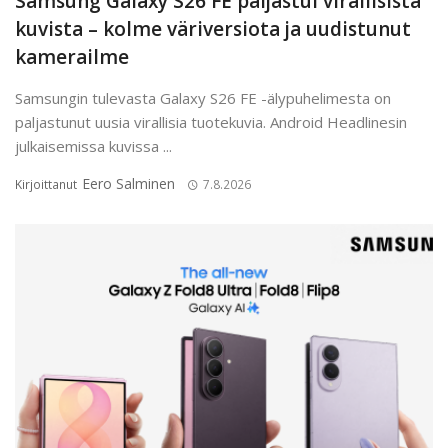
Samsung Galaxy S26 FE paljastui virallisista
kuvista – kolme väriversiota ja uudistunut
kamerailme
Samsungin tulevasta Galaxy S26 FE -älypuhelimesta on
paljastunut uusia virallisia tuotekuvia. Android Headlinesin
julkaisemissa kuvissa ...
Eero Salminen
Kirjoittanut
7.8.2026