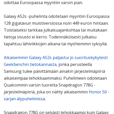
odottaa Euroopassa myyntiin varsin pian.
Galaxy A52s -puhelinta odotetaan myyntiin Euroopassa
128 gigatavun muistiversiossa noin 449 euron hintaan.
Toistaiseksi tarkkaa julkaisuajankohtaa tai muitakaan
tietoja sivusto ei kerro. Todennäköisesti julkaisu
tapahtuu lähiviikkojen aikana tai myöhemmin syksyllä.
Aikaisemmin Galaxy A52s paljastui jo suorituskykytesti
Geekbenchin tietokannasta
, jonka perusteella
Samsung tulee päivittämään ainakin järjestelmäpiiriä
aikaisempaa tehokkaammaksi. Puhelimeen odotetaan
Qualcommin varsin tuoretta Snapdragon 778G -
järjestelmäpiiriä, joka on nähty aikaisemmin
Honor 50 -
sarjan älypuhelimissa
.
Snapdragon 778G on selvästi tehokkaampi kuin Galaxy