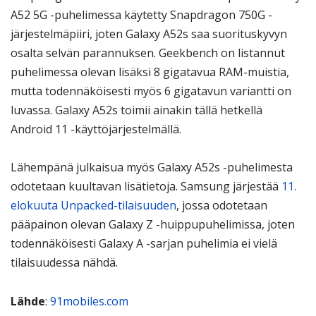
A52 5G -puhelimessa käytetty Snapdragon 750G -
järjestelmäpiiri, joten Galaxy A52s saa suorituskyvyn
osalta selvän parannuksen. Geekbench on listannut
puhelimessa olevan lisäksi 8 gigatavua RAM-muistia,
mutta todennäköisesti myös 6 gigatavun variantti on
luvassa. Galaxy A52s toimii ainakin tällä hetkellä
Android 11 -käyttöjärjestelmällä.
Lähempänä julkaisua myös Galaxy A52s -puhelimesta
odotetaan kuultavan lisätietoja. Samsung järjestää
11.
elokuuta Unpacked-tilaisuuden
, jossa odotetaan
pääpainon olevan Galaxy Z -huippupuhelimissa, joten
todennäköisesti Galaxy A -sarjan puhelimia ei vielä
tilaisuudessa nähdä.
Lähde
:
91mobiles.com