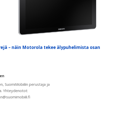
ejä – näin Motorola tekee älypuhelimista osan
nen
n, SuomiMobiilin perustaja ja
a. Yhteydenotot:
n@suomimobiili.fi