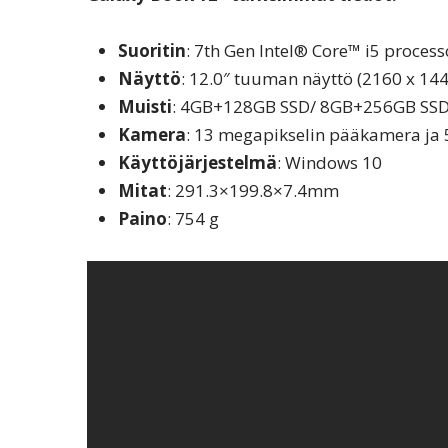
Suoritin
: 7th Gen Intel® Core™ i5 process
Näyttö
: 12.0″ tuuman näyttö (2160 x 144
Muisti
: 4GB+128GB SSD/ 8GB+256GB SSD
Kamera
: 13 megapikselin pääkamera ja
Käyttöjärjestelmä
: Windows 10
Mitat
: 291.3×199.8×7.4mm
Paino
: 754 g