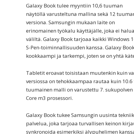
Galaxy Book tulee myyntiin 10,6 tuuman
näytöllä varusteltuna mallina sekä 12 tuuma
versiona. Samsungin mukaan laite on
erinomainen työkalu käyttäjälle, joka ei halu
väliltä. Galaxy Book tarjoaa kaikki Windows 
S-Pen-toiminnallisuuden kanssa. Galaxy Book
kookkaampi ja tarkempi, joten se on yhtä kät
Tabletit eroavat toisistaan muutenkin kuin v
versiossa on tehokkaampaa rautaa kuin 10.6
tuumainen malli on varustettu 7. sukupolven I
Core m3 prosessori.
Galaxy Book tukee Samsungin uusinta teknii
palvelua, joka tarjoaa turvallisen keinon kirj
synkronoida esimerkiksi älypuhelimen kanssa,