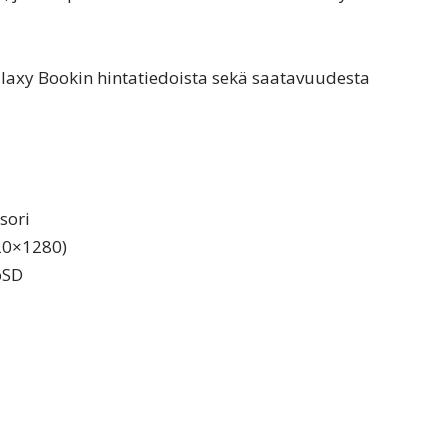
xy Bookin hintatiedoista sekä saatavuudesta
sori
20×1280)
oSD