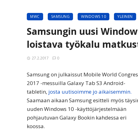
MWC
SAMSUNG
WINDOWS 10
YLEINEN
Samsungin uusi Windows
loistava työkalu matkus
27.2.2017
0
Samsung on julkaissut Mobile World Congres
2017 -messuilla Galaxy Tab S3 Android-
tabletin,
josta uutisoimme jo aikaisemmin.
Saamaan aikaan Samsung esitteli myös täysi
uuden Windows 10 -käyttöjärjestelmään
pohjautuvan Galaxy Bookin kahdessa eri
koossa.