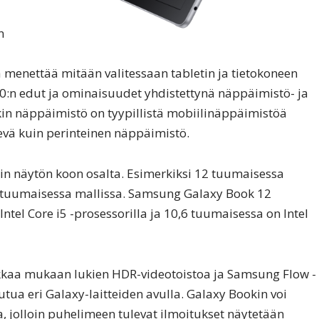
n
a menettää mitään valitessaan tabletin ja tietokoneen
10:n edut ja ominaisuudet yhdistettynä näppäimistö- ja
in näppäimistö on tyypillistä mobiilinäppäimistöä
evä kuin perinteinen näppäimistö.
ain näytön koon osalta. Esimerkiksi 12 tuumaisessa
 tuumaisessa mallissa. Samsung Galaxy Book 12
ntel Core i5 -prosessorilla ja 10,6 tuumaisessa on Intel
kkaa mukaan lukien HDR-videotoistoa ja Samsung Flow -
autua eri Galaxy-laitteiden avulla. Galaxy Bookin voi
 jolloin puhelimeen tulevat ilmoitukset näytetään