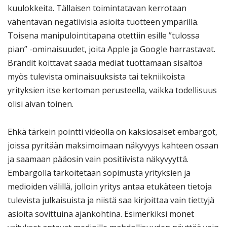
kuulokkeita. Tällaisen toimintatavan kerrotaan
vähentävän negatiivisia asioita tuotteen ympärillä.
Toisena manipulointitapana otettiin esille ”tulossa
pian” -ominaisuudet, joita Apple ja Google harrastavat.
Brändit koittavat saada mediat tuottamaan sisältöä
myös tulevista ominaisuuksista tai tekniikoista
yrityksien itse kertoman perusteella, vaikka todellisuus
olisi aivan toinen.
Ehkä tärkein pointti videolla on kaksiosaiset embargot,
joissa pyritään maksimoimaan näkyvyys kahteen osaan
ja saamaan pääosin vain positiivista näkyvyyttä.
Embargolla tarkoitetaan sopimusta yrityksien ja
medioiden välillä, jolloin yritys antaa etukäteen tietoja
tulevista julkaisuista ja niistä saa kirjoittaa vain tiettyjä
asioita sovittuina ajankohtina. Esimerkiksi monet