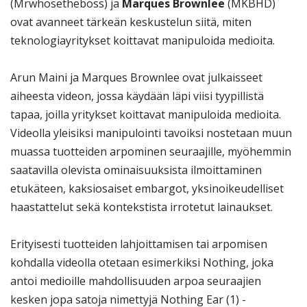
(Mrwhosetheboss) ja
Marques Brownlee
(MKBHD)
ovat avanneet tärkeän keskustelun siitä, miten
teknologiayritykset koittavat manipuloida medioita.
Arun Maini ja Marques Brownlee ovat julkaisseet
aiheesta videon, jossa käydään läpi viisi tyypillistä
tapaa, joilla yritykset koittavat manipuloida medioita.
Videolla yleisiksi manipulointi tavoiksi nostetaan muun
muassa tuotteiden arpominen seuraajille, myöhemmin
saatavilla olevista ominaisuuksista ilmoittaminen
etukäteen, kaksiosaiset embargot, yksinoikeudelliset
haastattelut sekä kontekstista irrotetut lainaukset.
Erityisesti tuotteiden lahjoittamisen tai arpomisen
kohdalla videolla otetaan esimerkiksi Nothing, joka
antoi medioille mahdollisuuden arpoa seuraajien
kesken jopa satoja nimettyjä Nothing Ear (1) -