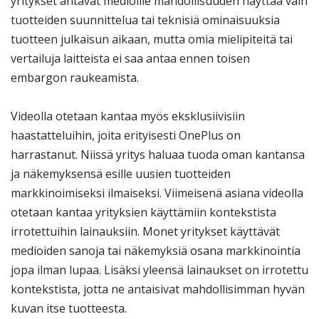
yritykset antavat medioille mahdollisuuden näyttää vain
tuotteiden suunnittelua tai teknisiä ominaisuuksia
tuotteen julkaisun aikaan, mutta omia mielipiteitä tai
vertailuja laitteista ei saa antaa ennen toisen
embargon raukeamista.
Videolla otetaan kantaa myös eksklusiivisiin
haastatteluihin, joita erityisesti OnePlus on
harrastanut. Niissä yritys haluaa tuoda oman kantansa
ja näkemyksensä esille uusien tuotteiden
markkinoimiseksi ilmaiseksi. Viimeisenä asiana videolla
otetaan kantaa yrityksien käyttämiin kontekstista
irrotettuihin lainauksiin. Monet yritykset käyttävät
medioiden sanoja tai näkemyksiä osana markkinointia
jopa ilman lupaa. Lisäksi yleensä lainaukset on irrotettu
kontekstista, jotta ne antaisivat mahdollisimman hyvän
kuvan itse tuotteesta.