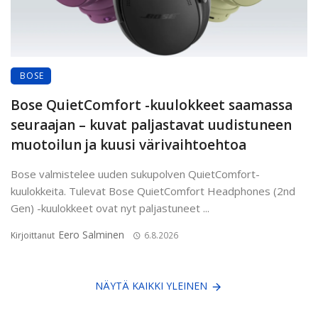
BOSE
Bose QuietComfort -kuulokkeet saamassa
seuraajan – kuvat paljastavat uudistuneen
muotoilun ja kuusi värivaihtoehtoa
Bose valmistelee uuden sukupolven QuietComfort-
kuulokkeita. Tulevat Bose QuietComfort Headphones (2nd
Gen) -kuulokkeet ovat nyt paljastuneet ...
Eero Salminen
Kirjoittanut
6.8.2026
NÄYTÄ KAIKKI YLEINEN