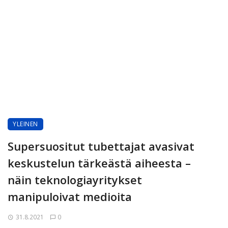
YLEINEN
Supersuositut tubettajat avasivat
keskustelun tärkeästä aiheesta –
näin teknologiayritykset
manipuloivat medioita
31.8.2021
0