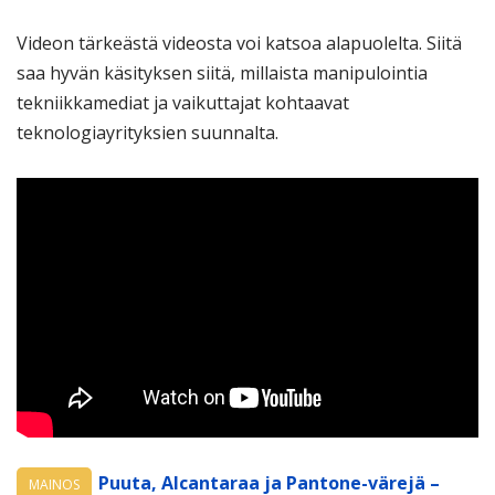
Videon tärkeästä videosta voi katsoa alapuolelta. Siitä
saa hyvän käsityksen siitä, millaista manipulointia
tekniikkamediat ja vaikuttajat kohtaavat
teknologiayrityksien suunnalta.
Puuta, Alcantaraa ja Pantone-värejä –
MAINOS