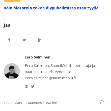
näin Motorola tekee älypuhelimista osan tyyliä
Jaa
Eero Salminen
Eero Salminen, SuomiMobiilin perustaja ja
päätoimittaja. Yhteydenotot:
eero.salminen@suomimobiili.fi
Website
Twitter
0
Arun Maini
Marques Brownlee