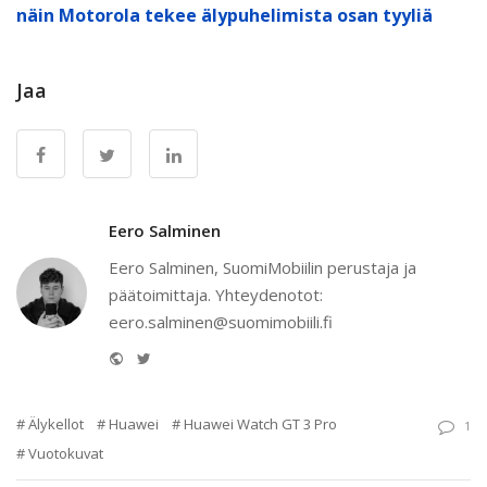
näin Motorola tekee älypuhelimista osan tyyliä
Jaa
Eero Salminen
Eero Salminen, SuomiMobiilin perustaja ja
päätoimittaja. Yhteydenotot:
eero.salminen@suomimobiili.fi
Website
Twitter
Älykellot
Huawei
Huawei Watch GT 3 Pro
1
Vuotokuvat