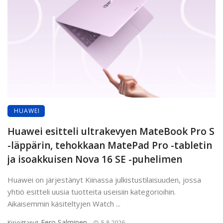
HUAWEI
Huawei esitteli ultrakevyen MateBook Pro S
-läppärin, tehokkaan MatePad Pro -tabletin
ja isoakkuisen Nova 16 SE -puhelimen
Huawei on järjestänyt Kiinassa julkistustilaisuuden, jossa
yhtiö esitteli uusia tuotteita useisiin kategorioihin.
Aikaisemmin käsiteltyjen Watch ...
Eero Salminen
Kirjoittanut
5.8.2026