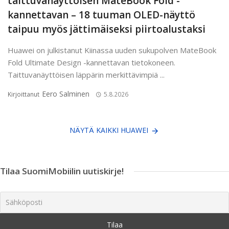
taittuvanäyttöisen MateBook Fold -
kannettavan – 18 tuuman OLED-näyttö
taipuu myös jättimäiseksi piirtoalustaksi
Huawei on julkistanut Kiinassa uuden sukupolven MateBook
Fold Ultimate Design -kannettavan tietokoneen.
Taittuvanäyttöisen läppärin merkittävimpiä ...
Eero Salminen
Kirjoittanut
5.8.2026
NÄYTÄ KAIKKI HUAWEI
Tilaa SuomiMobiilin uutiskirje!