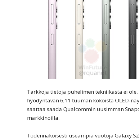
Tarkkoja tietoja puhelimen tekniikasta ei ol
hyödyntävän 6,11 tuuman kokoista OLED-näytt
saattaa saada Qualcommin uusimman Snapdr
markkinoilla.
Todennäköisesti useampia vuotoja Galaxy S23