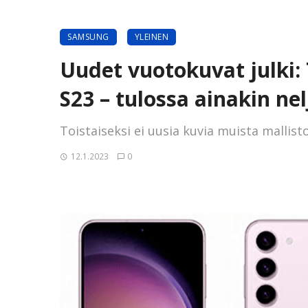
SAMSUNG
YLEINEN
Uudet vuotokuvat julki:
S23 – tulossa ainakin nel
Toistaiseksi ei uusia kuvia muista mallisto
12.1.2023
0