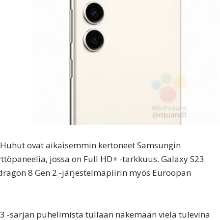
e. Huhut ovat aikaisemmin kertoneet Samsungin
öpaneelia, jossa on Full HD+ -tarkkuus. Galaxy S23
agon 8 Gen 2 -järjestelmäpiirin myös Euroopan
 -sarjan puhelimista tullaan näkemään vielä tulevina