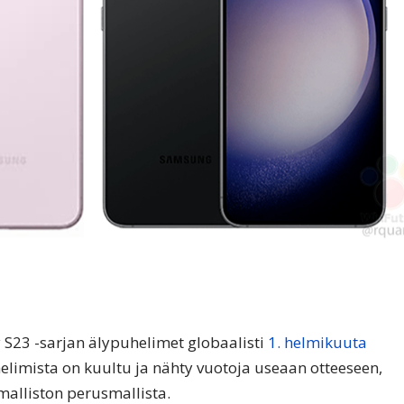
S23 -sarjan älypuhelimet globaalisti
1. helmikuuta
limista on kuultu ja nähty vuotoja useaan otteeseen,
alliston perusmallista.