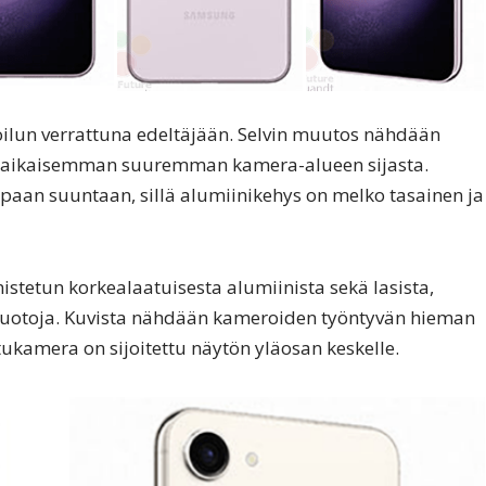
ilun verrattuna edeltäjään. Selvin muutos nähdään
itä aikaisemman suuremman kamera-alueen sijasta.
paan suuntaan, sillä alumiinikehys on melko tasainen ja
stetun korkealaatuisesta alumiinista sekä lasista,
 vuotoja. Kuvista nähdään kameroiden työntyvän hieman
ukamera on sijoitettu näytön yläosan keskelle.