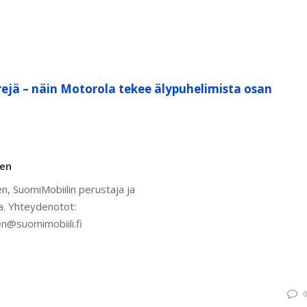
ejä – näin Motorola tekee älypuhelimista osan
nen
n, SuomiMobiilin perustaja ja
a. Yhteydenotot:
n@suomimobiili.fi