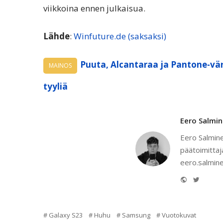
viikkoina ennen julkaisua.
Lähde
:
Winfuture.de (saksaksi)
Puuta, Alcantaraa ja Pantone-vär
MAINOS
tyyliä
Eero Salmi
Eero Salmine
päätoimittaj
eero.salmine
Website
Twitter
Galaxy S23
Huhu
Samsung
Vuotokuvat