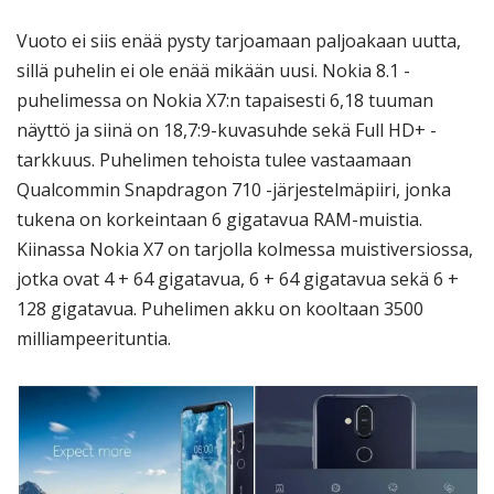
Vuoto ei siis enää pysty tarjoamaan paljoakaan uutta,
sillä puhelin ei ole enää mikään uusi. Nokia 8.1 -
puhelimessa on Nokia X7:n tapaisesti 6,18 tuuman
näyttö ja siinä on 18,7:9-kuvasuhde sekä Full HD+ -
tarkkuus. Puhelimen tehoista tulee vastaamaan
Qualcommin Snapdragon 710 -järjestelmäpiiri, jonka
tukena on korkeintaan 6 gigatavua RAM-muistia.
Kiinassa Nokia X7 on tarjolla kolmessa muistiversiossa,
jotka ovat 4 + 64 gigatavua, 6 + 64 gigatavua sekä 6 +
128 gigatavua. Puhelimen akku on kooltaan 3500
milliampeerituntia.