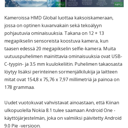
Kameroissa HMD Global luottaa kaksoiskameraan,
jossa on optinen kuvanvakain sekä tekoälyyn
pohjautuvia ominaisuuksia. Takana on 12 + 13
megapikselin sensoreista koostuva kamera, kun
taasen edessä 20 megapikselin selfie-kamera. Muita
uutuuspuhelimen mainittavia ominaisuuksia ovat USB-
C-tyypin- ja 3.5 mm kuulokeliitin. Puhelimen takaosasta
löytyy lisäksi perinteinen sormenjälkilukija ja laitteen
mitat ovat 154,8 x 75,76 x 7,97 millimetriä ja painoa on
178 grammaa.
Uudet vuotokuvat vahvistavat ainoastaan, että Kiinan
ulkopuolella Nokia 8.1 tulee saamaan Android One -
käyttöjärjestelmän, joka on valmiiksi päivitetty Android
9.0 Pie -versioon.