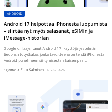
ANDROID
Android 17 helpottaa iPhonesta luopumista
– siirtää nyt myös salasanat, eSIMin ja
iMessage-historian
Google on laajentanut Android 17 -käyttöjärjestelmän
tiedonsiirtotyökalua, jonka tavoitteena on tehdä iPhonesta
Android-puhelimeen siirtymisestä aikaisempaa ...
Eero Salminen
Kirjoittanut
23.7.2026