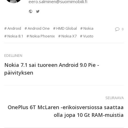
eero.salminen@suomimobiili.fi
Website
Twitter
Android
Android One
HMD Global
Nokia
0
Nokia 8.1
Nokia Phoenix
Nokia X7
Vuoto
EDELLINEN
Nokia 7.1 sai tuoreen Android 9.0 Pie -
päivityksen
SEURAAVA
OnePlus 6T McLaren -erikoisversiossa saattaa
olla jopa 10 Gt RAM-muistia