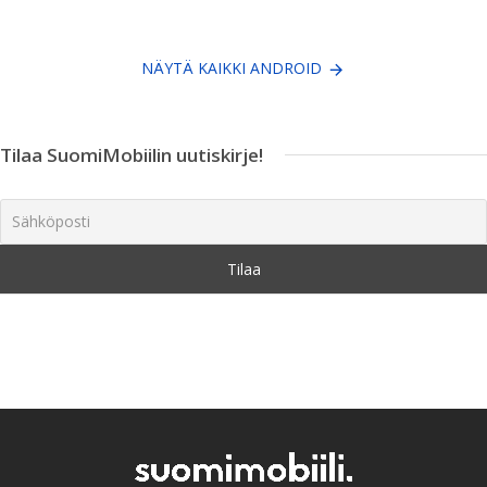
NÄYTÄ KAIKKI ANDROID
Tilaa SuomiMobiilin uutiskirje!