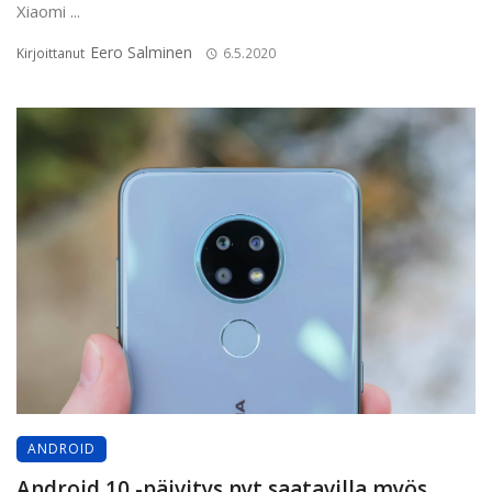
Xiaomi ...
Eero Salminen
Kirjoittanut
6.5.2020
ANDROID
Android 10 -päivitys nyt saatavilla myös