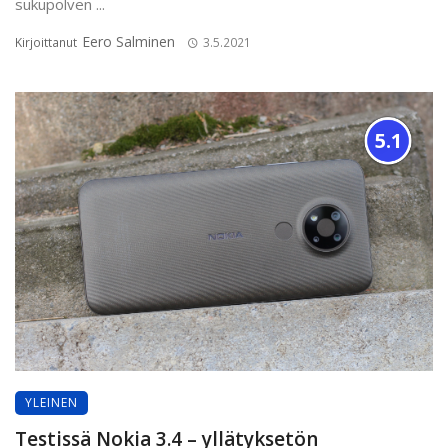
sukupolven ...
Eero Salminen
Kirjoittanut
3.5.2021
5.1
YLEINEN
Testissä Nokia 3.4 – yllätyksetön