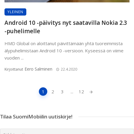
YLEINEN
Android 10 -päivitys nyt saatavilla Nokia 2.3
-puhelimelle
HMD Global on aloittanut päivittämään yhtä tuoreimmista
älypuhelimistaan Android 10 -versioon. Kyseessä on viime
vuoden ...
Eero Salminen
Kirjoittanut
22.4.2020
Artikkeleiden
1
2
3
...
12
navigointi
Tilaa SuomiMobiilin uutiskirje!