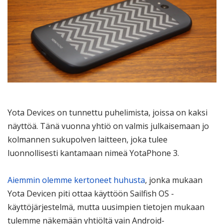
Yota Devices on tunnettu puhelimista, joissa on kaksi
näyttöä. Tänä vuonna yhtiö on valmis julkaisemaan jo
kolmannen sukupolven laitteen, joka tulee
luonnollisesti kantamaan nimeä YotaPhone 3.
Aiemmin olemme kertoneet huhusta
, jonka mukaan
Yota Devicen piti ottaa käyttöön Sailfish OS -
käyttöjärjestelmä, mutta uusimpien tietojen mukaan
tulemme näkemään yhtiöltä vain Android-