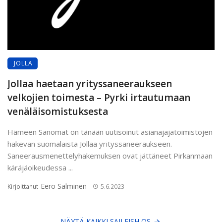
JOLLA
Jollaa haetaan yrityssaneeraukseen
velkojien toimesta – Pyrki irtautumaan
venäläisomistuksesta
Hämeen Sanomat on tänään uutisoinut asianajajatoimistojen
hakevan suomalaista Jollaa yrityssaneeraukseen.
Saneerausmenettelyhakemuksen ovat jättäneet Pirkanmaan
käräjäoikeudessa ...
Eero Salminen
Kirjoittanut
5.6.2023
NÄYTÄ KAIKKI SAILFISH OS