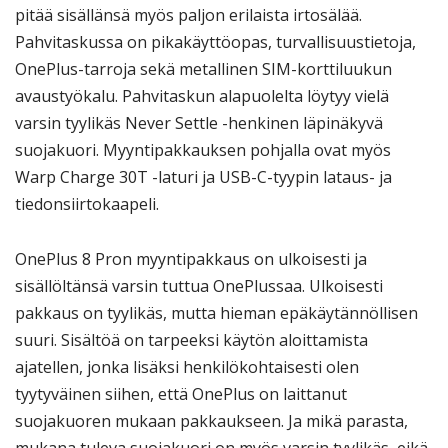
pitää sisällänsä myös paljon erilaista irtosälää.
Pahvitaskussa on pikakäyttöopas, turvallisuustietoja,
OnePlus-tarroja sekä metallinen SIM-korttiluukun
avaustyökalu. Pahvitaskun alapuolelta löytyy vielä
varsin tyylikäs Never Settle -henkinen läpinäkyvä
suojakuori. Myyntipakkauksen pohjalla ovat myös
Warp Charge 30T -laturi ja USB-C-tyypin lataus- ja
tiedonsiirtokaapeli.
OnePlus 8 Pron myyntipakkaus on ulkoisesti ja
sisällöltänsä varsin tuttua OnePlussaa. Ulkoisesti
pakkaus on tyylikäs, mutta hieman epäkäytännöllisen
suuri. Sisältöä on tarpeeksi käytön aloittamista
ajatellen, jonka lisäksi henkilökohtaisesti olen
tyytyväinen siihen, että OnePlus on laittanut
suojakuoren mukaan pakkaukseen. Ja mikä parasta,
mukana tuleva suojakuori on myös varsin tyylikäs, eikä