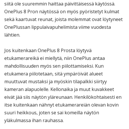
siitä ole suuremmin haittaa päivittäisessä käytössä.
OnePlus 8 Pron näytössä on myös pyöristetyt kulmat
sekä kaartuvat reunat, joista molemmat ovat löytyneet
OnePlussan lippulaivapuhelimista viime vuodesta
lähtien.
Jos kuitenkaan OnePlus 8 Prosta löytyvä
etukamerareikä ei miellytä, niin OnePlus antaa
mahdollisuuden myös sen piilottamiseksi. Kun
etukamera piilotetaan, sitä ympäröivät alueet
muuttuvat mustaksi ja myöskin tilapalkki siirtyy
kameran alapuolelle. Kellonaika ja muut kuvakkeet
eivät jää siis näytön yläreunaan. Henkilökohtaisesti en
itse kuitenkaan nähnyt etukamerareiän olevan kovin
suuri heikkous, joten se sai komeilla näytön
yläkulmassa ihan rauhassa.