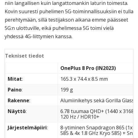
niin langallisen kuin langattomankin laturin toimesta.
Kovin suuresti puhelimen 5G-toiminnallisuuksiin ei tulla
perehtymään, sillä testijakson aikana emme päässeet
5G:n ulottuville, eikä puhelimessa 5G toimi vielä
yhdessä 4G-liittymien kanssa.
Tekniset tiedot
OnePlus 8 Pro (IN2023)
Mitat
:
165.3 x 74.4 x 8.5 mm
Paino
:
199 g
Rakenne
:
Alumiinikehys sekä Gorilla Glass -
Näyttö
:
6.78 tuumaa QHD+ (1440 x 3168) /
120 Hz / HDR10+
Järjestelmäpiiri
:
8-ytiminen Snapdragon 865 (1x 2.
585 & 4x 1.8 GHz Kryo 585) + Sn