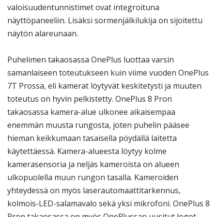
valoisuudentunnistimet ovat integroituna
näyttöpaneeliin. Lisäksi sormenjälkilukija on sijoitettu
näytön alareunaan.
Puhelimen takaosassa OnePlus luottaa varsin
samanlaiseen toteutukseen kuin viime vuoden OnePlus
7T Prossa, eli kamerat löytyvät keskitetysti ja muuten
toteutus on hyvin pelkistetty. OnePlus 8 Pron
takaosassa kamera-alue ulkonee aikaisempaa
enemmän muusta rungosta, joten puhelin pääsee
hieman keikkumaan tasaisella pöydällä laitetta
käytettäessä. Kamera-alueesta löytyy kolme
kamerasensoria ja neljäs kameroista on alueen
ulkopuolella muun rungon tasalla. Kameroiden
yhteydessä on myös laserautomaattitarkennus,
kolmois-LED-salamavalo sekä yksi mikrofoni. OnePlus 8
Pron takaosassa on myös OnePlussan uusitut logot,