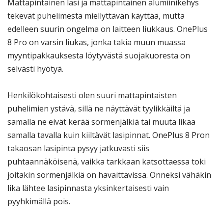
Mattapintainen lasi ja mattapintainen alumiinikehys
tekevät puhelimesta miellyttävän käyttää, mutta
edelleen suurin ongelma on laitteen liukkaus. OnePlus
8 Pro on varsin liukas, jonka takia muun muassa
myyntipakkauksesta löytyvästä suojakuoresta on
selvästi hyötyä.
Henkilökohtaisesti olen suuri mattapintaisten
puhelimien ystävä, sillä ne näyttävät tyylikkäiltä ja
samalla ne eivät kerää sormenjälkiä tai muuta likaa
samalla tavalla kuin kiiltävät lasipinnat. OnePlus 8 Pron
takaosan lasipinta pysyy jatkuvasti siis
puhtaannäköisenä, vaikka tarkkaan katsottaessa toki
joitakin sormenjälkiä on havaittavissa. Onneksi vähäkin
lika lähtee lasipinnasta yksinkertaisesti vain
pyyhkimällä pois.