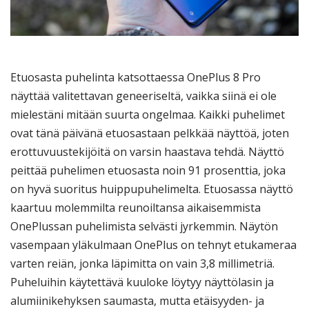
Etuosasta puhelinta katsottaessa OnePlus 8 Pro
näyttää valitettavan geneeriseltä, vaikka siinä ei ole
mielestäni mitään suurta ongelmaa. Kaikki puhelimet
ovat tänä päivänä etuosastaan pelkkää näyttöä, joten
erottuvuustekijöitä on varsin haastava tehdä. Näyttö
peittää puhelimen etuosasta noin 91 prosenttia, joka
on hyvä suoritus huippupuhelimelta. Etuosassa näyttö
kaartuu molemmilta reunoiltansa aikaisemmista
OnePlussan puhelimista selvästi jyrkemmin. Näytön
vasempaan yläkulmaan OnePlus on tehnyt etukameraa
varten reiän, jonka läpimitta on vain 3,8 millimetriä.
Puheluihin käytettävä kuuloke löytyy näyttölasin ja
alumiinikehyksen saumasta, mutta etäisyyden- ja