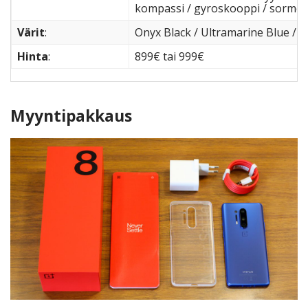
kompassi / gyroskooppi / sormenj
Värit
:
Onyx Black / Ultramarine Blue / G
Hinta
:
899€ tai 999€
Myyntipakkaus