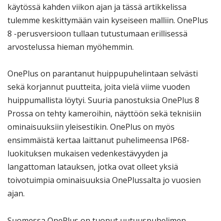
käytössä kahden viikon ajan ja tässä artikkelissa
tulemme keskittymään vain kyseiseen malliin. OnePlus
8 -perusversioon tullaan tutustumaan erillisessä
arvostelussa hieman myöhemmin.
OnePlus on parantanut huippupuhelintaan selvästi
sekä korjannut puutteita, joita vielä viime vuoden
huippumallista löytyi. Suuria panostuksia OnePlus 8
Prossa on tehty kameroihin, näyttöön sekä teknisiin
ominaisuuksiin yleisestikin. OnePlus on myös
ensimmäistä kertaa laittanut puhelimeensa IP68-
luokituksen mukaisen vedenkestävyyden ja
langattoman latauksen, jotka ovat olleet yksiä
toivotuimpia ominaisuuksia OnePlussalta jo vuosien
ajan.
Suomessa OnePlus on tuonut uutuuspuhelimen