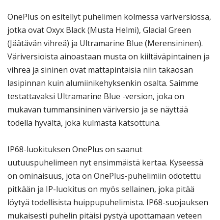
OnePlus on esitellyt puhelimen kolmessa väriversiossa,
jotka ovat Oxyx Black (Musta Helmi), Glacial Green
(Jäätävän vihreä) ja Ultramarine Blue (Merensininen).
Väriversioista ainoastaan musta on kiiltäväpintainen ja
vihreä ja sininen ovat mattapintaisia niin takaosan
lasipinnan kuin alumiinikehyksenkin osalta. Saimme
testattavaksi Ultramarine Blue -version, joka on
mukavan tummansininen väriversio ja se näyttää
todella hyvältä, joka kulmasta katsottuna.
IP68-luokituksen OnePlus on saanut
uutuuspuhelimeen nyt ensimmäistä kertaa. Kyseessä
on ominaisuus, jota on OnePlus-puhelimiin odotettu
pitkään ja IP-luokitus on myös sellainen, joka pitää
löytyä todellisista huippupuhelimista. IP68-suojauksen
mukaisesti puhelin pitäisi pystyä upottamaan veteen