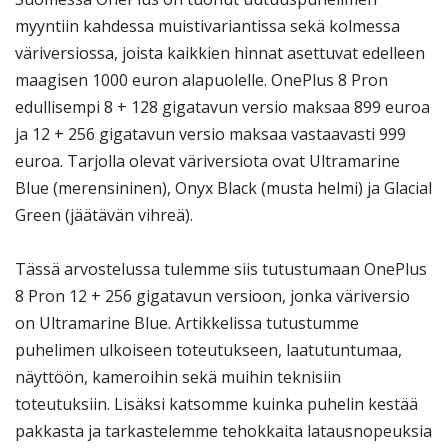
myyntiin kahdessa muistivariantissa sekä kolmessa
väriversiossa, joista kaikkien hinnat asettuvat edelleen
maagisen 1000 euron alapuolelle. OnePlus 8 Pron
edullisempi 8 + 128 gigatavun versio maksaa 899 euroa
ja 12 + 256 gigatavun versio maksaa vastaavasti 999
euroa. Tarjolla olevat väriversiota ovat Ultramarine
Blue (merensininen), Onyx Black (musta helmi) ja Glacial
Green (jäätävän vihreä).
Tässä arvostelussa tulemme siis tutustumaan OnePlus
8 Pron 12 + 256 gigatavun versioon, jonka väriversio
on Ultramarine Blue. Artikkelissa tutustumme
puhelimen ulkoiseen toteutukseen, laatutuntumaa,
näyttöön, kameroihin sekä muihin teknisiin
toteutuksiin. Lisäksi katsomme kuinka puhelin kestää
pakkasta ja tarkastelemme tehokkaita latausnopeuksia