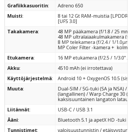
Grafiikkasuoritin
:
Adreno 650
Muisti
:
8 tai 12 Gt RAM-muistia [LPDDR5]/ 
[UFS 3.0]
Takakamera
:
48 MP pääkamera (f/1.8 / 25 mm / 
48 MP ultralajaakulmakamera (f/2.
8
MP telekamera (f/2.4 / 1/1.0µm 
MP Coler Filter -kamera + kolmo
Etukamera
:
16 MP etukamera (f/2.5 / 1/3.0" / 
Akku
:
4510 mAh (ei irrotettava)
Käyttöjärjestelmä
:
Android 10 + OxygenOS 10.5 (sisä
Muuta
:
Dual-SIM / 5G-tuki (SA ja NSA) /
(langallinen) / Warp Charge 30 (3
kaksisuuntainen langaton lataus
Liitännät
:
USB-C / USB 3.1
Ääni
:
Bluetooth 5.1 ja apetX HD -tuki
Tunnistimet
:
valoisuustunnistin / etäisyystunnis