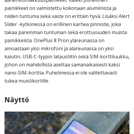
äänenvoimakkuuspainikeet. Kaikki puhelimen
painikkeet on valmistettu kokonaan alumiinista ja
niiden tuntuma sekä vaste on erittäin hyvä. Lisäksi Alert
Slider -kytkimessä on erillinen karhea pinnoite, joka
takaa paremman tuntuman sekä erottuvuuden muista
painikkeista. OnePlus 8 Pron yläreunassa on
ainoastaan yksi mikrofoni ja alareunassa on yksi
kaiutin, USB-C-tyypin latausliitin sekä SIM-korttiluukku,
johon on mahdollista asettaa samanaikaisesti kaksi
nano-SIM-korttia. Puhelimessa ei ole valitettavasti
tukea muistikortille.
Näyttö