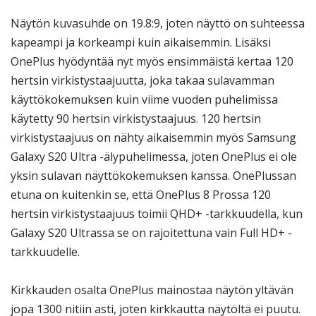
Näytön kuvasuhde on 19.8:9, joten näyttö on suhteessa
kapeampi ja korkeampi kuin aikaisemmin. Lisäksi
OnePlus hyödyntää nyt myös ensimmäistä kertaa 120
hertsin virkistystaajuutta, joka takaa sulavamman
käyttökokemuksen kuin viime vuoden puhelimissa
käytetty 90 hertsin virkistystaajuus. 120 hertsin
virkistystaajuus on nähty aikaisemmin myös Samsung
Galaxy S20 Ultra -älypuhelimessa, joten OnePlus ei ole
yksin sulavan näyttökokemuksen kanssa. OnePlussan
etuna on kuitenkin se, että OnePlus 8 Prossa 120
hertsin virkistystaajuus toimii QHD+ -tarkkuudella, kun
Galaxy S20 Ultrassa se on rajoitettuna vain Full HD+ -
tarkkuudelle.
Kirkkauden osalta OnePlus mainostaa näytön yltävän
jopa 1300 nitiin asti, joten kirkkautta näytöltä ei puutu.