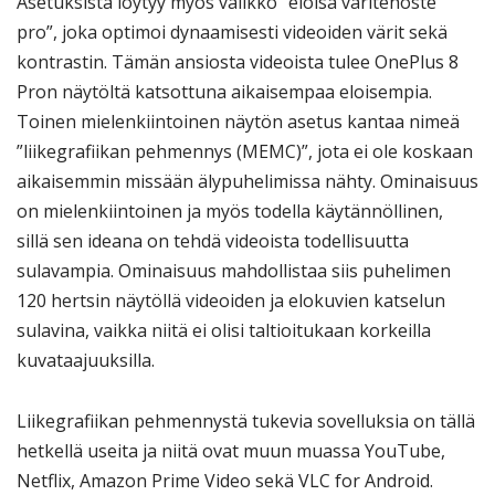
Asetuksista löytyy myös valikko ”eloisa väritehoste
pro”, joka optimoi dynaamisesti videoiden värit sekä
kontrastin. Tämän ansiosta videoista tulee OnePlus 8
Pron näytöltä katsottuna aikaisempaa eloisempia.
Toinen mielenkiintoinen näytön asetus kantaa nimeä
”liikegrafiikan pehmennys (MEMC)”, jota ei ole koskaan
aikaisemmin missään älypuhelimissa nähty. Ominaisuus
on mielenkiintoinen ja myös todella käytännöllinen,
sillä sen ideana on tehdä videoista todellisuutta
sulavampia. Ominaisuus mahdollistaa siis puhelimen
120 hertsin näytöllä videoiden ja elokuvien katselun
sulavina, vaikka niitä ei olisi taltioitukaan korkeilla
kuvataajuuksilla.
Liikegrafiikan pehmennystä tukevia sovelluksia on tällä
hetkellä useita ja niitä ovat muun muassa YouTube,
Netflix, Amazon Prime Video sekä VLC for Android.