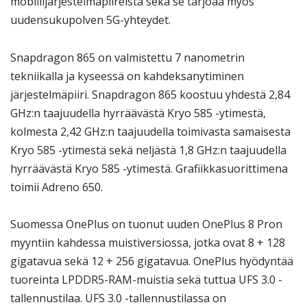
mobiilijärjestelmäpiireistä sekä se tarjoaa myös
uudensukupolven 5G-yhteydet.
Snapdragon 865 on valmistettu 7 nanometrin
tekniikalla ja kyseessä on kahdeksanytiminen
järjestelmäpiiri. Snapdragon 865 koostuu yhdestä 2,84
GHz:n taajuudella hyrräävästä Kryo 585 -ytimestä,
kolmesta 2,42 GHz:n taajuudella toimivasta samaisesta
Kryo 585 -ytimestä sekä neljästä 1,8 GHz:n taajuudella
hyrräävästä Kryo 585 -ytimestä. Grafiikkasuorittimena
toimii Adreno 650.
Suomessa OnePlus on tuonut uuden OnePlus 8 Pron
myyntiin kahdessa muistiversiossa, jotka ovat 8 + 128
gigatavua sekä 12 + 256 gigatavua. OnePlus hyödyntää
tuoreinta LPDDR5-RAM-muistia sekä tuttua UFS 3.0 -
tallennustilaa. UFS 3.0 -tallennustilassa on