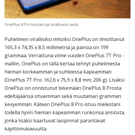
OnePlus 8 Pro kestää nyt virallisesti vettä.
Puhelimen virallisiksi mitoiksi OnePlus on ilmoittanut
165,3 x 74,35 x 8,5 millimetriä ja painoa on 199
grammaa. Verrattuna viime vuoden OnePlus 7T Pro -
malliin, OnePlus on tällä kertaa tehnyt puhelimesta
hieman korkeamman ja suhteessa kapeamman
(OnePlus 7T Pro: 162,6 x 75,9 x 8,8 mm; 206 g). Lisäksi
OnePlus on onnistunut tekemään OnePlus 8 Prosta
edeltäjäänsä ohuemman sekä muutaman gramman
kevyemmän. Käteen OnePlus 8 Pro istuu mielestäni
todella hyvin hieman kapeamman runkonsa ansiosta,
jonka lisäksi kaartuvat lasipinnat parantavat
käyttömukavuutta.