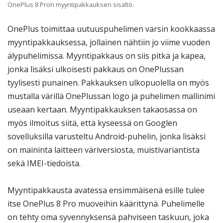
OnePlus 8 Pron myyntipakkauksen sisältö.
OnePlus toimittaa uutuuspuhelimen varsin kookkaassa
myyntipakkauksessa, jollainen nähtiin jo viime vuoden
älypuhelimissa. Myyntipakkaus on siis pitkä ja kapea,
jonka lisäksi ulkoisesti pakkaus on OnePlussan
tyylisesti punainen. Pakkauksen ulkopuolella on myös
mustalla värillä OnePlussan logo ja puhelimen mallinimi
useaan kertaan. Myyntipakkauksen takaosassa on
myös ilmoitus siitä, että kyseessä on Googlen
sovelluksilla varusteltu Android-puhelin, jonka lisäksi
on maininta laitteen väriversiosta, muistivariantista
sekä IMEI-tiedoista.
Myyntipakkausta avatessa ensimmäisenä esille tulee
itse OnePlus 8 Pro muoveihin käärittynä. Puhelimelle
on tehty oma syvennyksensä pahviseen taskuun, joka