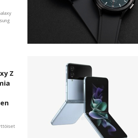
Galaxy
msung
xy Z
imia
sen
ttöiset