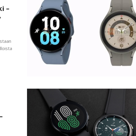
i –
y
astaan
lloista
–