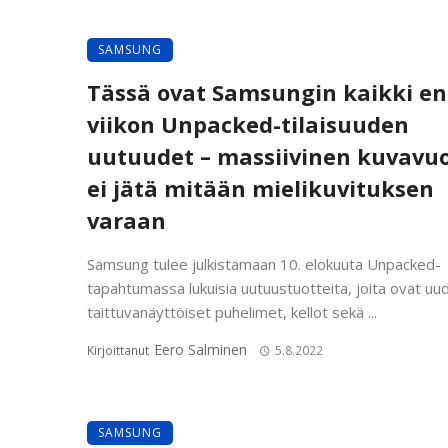
SAMSUNG
Tässä ovat Samsungin kaikki en
viikon Unpacked-tilaisuuden
uutuudet – massiivinen kuvavu
ei jätä mitään mielikuvituksen
varaan
Samsung tulee julkistamaan 10. elokuuta Unpacked-
tapahtumassa lukuisia uutuustuotteita, joita ovat uu
taittuvanäyttöiset puhelimet, kellot sekä ...
Eero Salminen
Kirjoittanut
5.8.2022
SAMSUNG