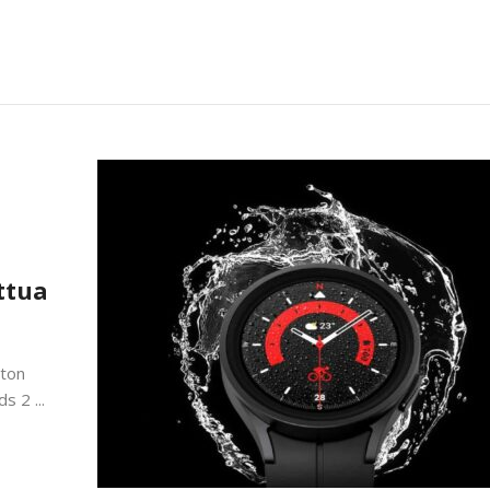
ttua
ston
 2 ...