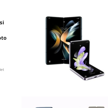
si
oto
det