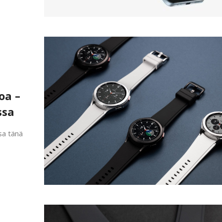
oa –
ssa
sa tänä