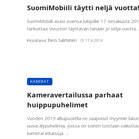
SuomiMobiili täytti neljä vuotta
SuomiMobiili avasi ovensa lukijoille 17. kesäkuuta 201
tarkoittaa sivuston täyttävän tänään jo neljä vuotta. ..
Eero Salminen
Kirjoittanut
17.6.2019
KAMERAT
Kameravertailussa parhaat
huippupuhelimet
Vuoden 2019 alkupuolella on saapunut myyntiin lukui
uusia älypuhelimia, joissa on toinen toistaan vaikutta
kameraratkaisuja. ...