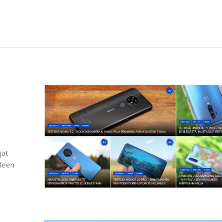
jut
lleen