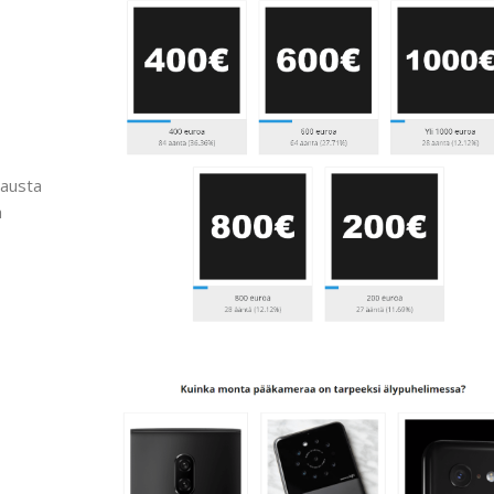
tausta
a