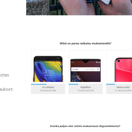
ttiin
aukset: