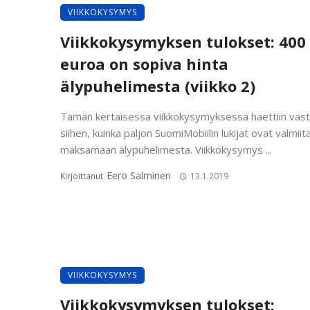
VIIKKOKYSYMYS
Viikkokysymyksen tulokset: 400
euroa on sopiva hinta
älypuhelimesta (viikko 2)
Tämän kertaisessa viikkokysymyksessä haettiin vas
siihen, kuinka paljon SuomiMobiilin lukijat ovat valmiit
maksamaan älypuhelimesta. Viikkokysymys ...
Eero Salminen
Kirjoittanut
13.1.2019
VIIKKOKYSYMYS
Viikkokysymyksen tulokset: