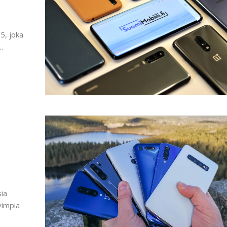
!
5, joka
.
sia
vimpia