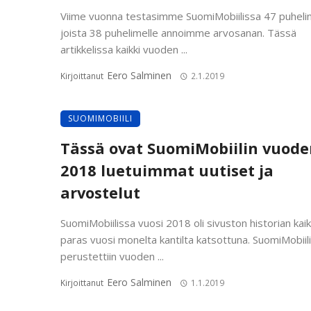
Viime vuonna testasimme SuomiMobiilissa 47 puhelin
joista 38 puhelimelle annoimme arvosanan. Tässä
artikkelissa kaikki vuoden ...
Eero Salminen
Kirjoittanut
2.1.2019
SUOMIMOBIILI
Tässä ovat SuomiMobiilin vuode
2018 luetuimmat uutiset ja
arvostelut
SuomiMobiilissa vuosi 2018 oli sivuston historian kaik
paras vuosi monelta kantilta katsottuna. SuomiMobiili
perustettiin vuoden ...
Eero Salminen
Kirjoittanut
1.1.2019