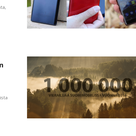
ta,
n
ista