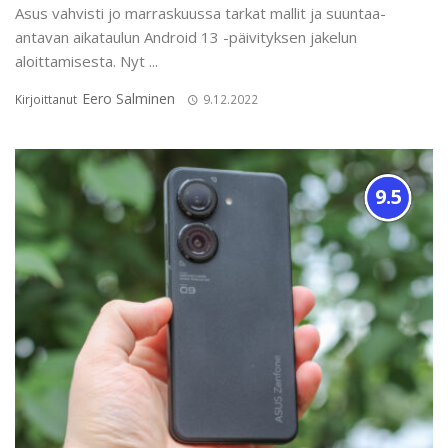
Asus vahvisti jo marraskuussa tarkat mallit ja suuntaa-
antavan aikataulun Android 13 -päivityksen jakelun
aloittamisesta. Nyt ...
Eero Salminen
Kirjoittanut
9.12.2022
9.5