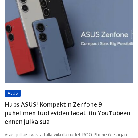
ASUS
Hups ASUS! Kompaktin Zenfone 9 -
puhelimen tuotevideo ladattiin YouTubeen
ennen julkaisua
Asus julkaisi vasta tällä viikolla uudet ROG Phone 6 -sarjan