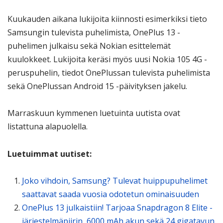
Kuukauden aikana lukijoita kiinnosti esimerkiksi tieto
Samsungin tulevista puhelimista, OnePlus 13 -
puhelimen julkaisu sekä Nokian esittelemät
kuulokkeet. Lukijoita keräsi myös uusi Nokia 105 4G -
peruspuhelin, tiedot OnePlussan tulevista puhelimista
sekä OnePlussan Android 15 -päivityksen jakelu.
Marraskuun kymmenen luetuinta uutista ovat
listattuna alapuolella.
Luetuimmat uutiset:
Joko vihdoin, Samsung? Tulevat huippupuhelimet
saattavat saada vuosia odotetun ominaisuuden
OnePlus 13 julkaistiin! Tarjoaa Snapdragon 8 Elite -
järjestelmäpiirin, 6000 mAh akun sekä 24 gigatavun