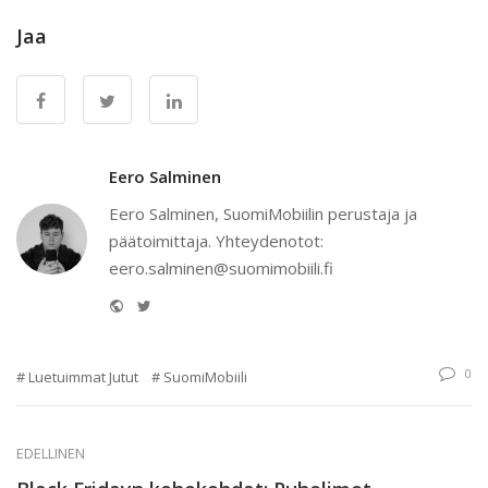
Jaa
Eero Salminen
Eero Salminen, SuomiMobiilin perustaja ja
päätoimittaja. Yhteydenotot:
eero.salminen@suomimobiili.fi
Website
Twitter
0
Luetuimmat Jutut
SuomiMobiili
EDELLINEN