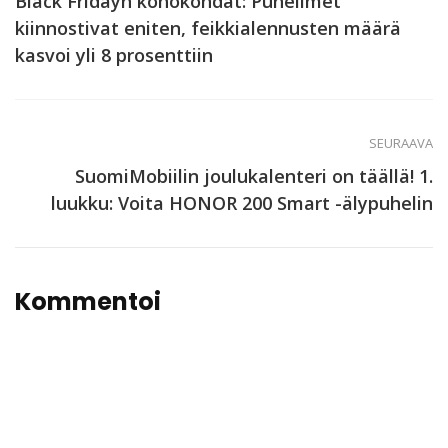
Black Fridayn kohokohdat: Puhelimet
kiinnostivat eniten, feikkialennusten määrä
kasvoi yli 8 prosenttiin
SEURAAVA
SuomiMobiilin joulukalenteri on täällä! 1.
luukku: Voita HONOR 200 Smart -älypuhelin
Kommentoi