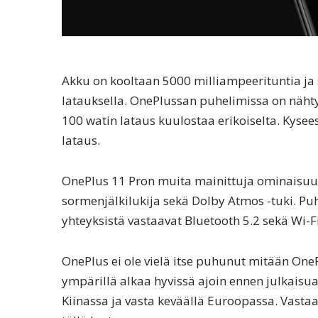
Akku on kooltaan 5000 milliampeerituntia ja 
latauksella. OnePlussan puhelimissa on nähty
100 watin lataus kuulostaa erikoiselta. Kysee
lataus.
OnePlus 11 Pron muita mainittuja ominaisuuks
sormenjälkilukija sekä Dolby Atmos -tuki. Pu
yhteyksistä vastaavat Bluetooth 5.2 sekä Wi-Fi
OnePlus ei ole vielä itse puhunut mitään OneP
ympärillä alkaa hyvissä ajoin ennen julkais
Kiinassa ja vasta keväällä Euroopassa. Vast