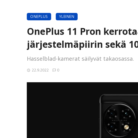
ONEPLUS
YLEINEN
OnePlus 11 Pron kerrota
järjestelmäpiirin sekä 
Hasselblad-kamerat säilyvät takaosassa.
22.9.2022
0