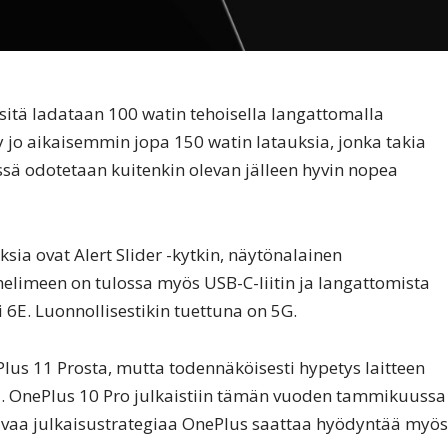
sitä ladataan 100 watin tehoisella langattomalla
 jo aikaisemmin jopa 150 watin latauksia, jonka takia
ssä odotetaan kuitenkin olevan jälleen hyvin nopea
ia ovat Alert Slider -kytkin, näytönalainen
helimeen on tulossa myös USB-C-liitin ja langattomista
 6E. Luonnollisestikin tuettuna on 5G.
lus 11 Prosta, mutta todennäköisesti hypetys laitteen
ua. OnePlus 10 Pro julkaistiin tämän vuoden tammikuussa
aavaa julkaisustrategiaa OnePlus saattaa hyödyntää myös