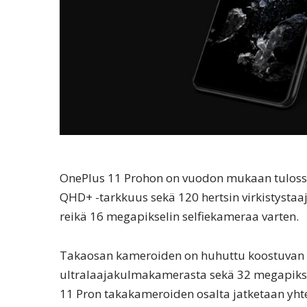
OnePlus 11 Prohon on vuodon mukaan tuloss
QHD+ -tarkkuus sekä 120 hertsin virkistystaa
reikä 16 megapikselin selfiekameraa varten.
Takaosan kameroiden on huhuttu koostuvan 
ultralaajakulmakamerasta sekä 32 megapikse
11 Pron takakameroiden osalta jatketaan yht