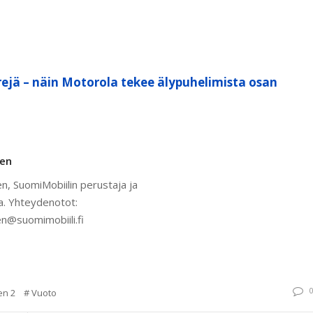
ejä – näin Motorola tekee älypuhelimista osan
nen
n, SuomiMobiilin perustaja ja
a. Yhteydenotot:
n@suomimobiili.fi
en 2
Vuoto