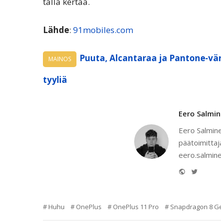
tällä kertaa.
Lähde
:
91mobiles.com
Puuta, Alcantaraa ja Pantone-vär
MAINOS
tyyliä
Eero Salmi
Eero Salmine
päätoimittaj
eero.salmine
Website
Twitter
Huhu
OnePlus
OnePlus 11 Pro
Snapdragon 8 G