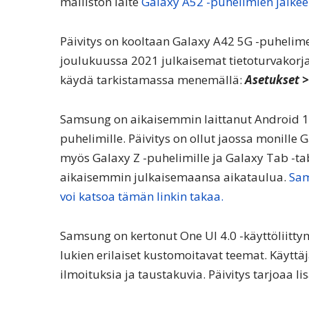
malliston laite
Galaxy A52 -puhelimien jälkee
Päivitys on kooltaan Galaxy A42 5G -puhelime
joulukuussa 2021 julkaisemat tietoturvakorj
käydä tarkistamassa menemällä:
Asetukset >
Samsung on aikaisemmin laittanut Android 12
puhelimille. Päivitys on ollut jaossa monille G
myös Galaxy Z -puhelimille ja Galaxy Tab -ta
aikaisemmin julkaisemaansa aikataulua.
Sam
voi katsoa tämän linkin takaa.
Samsung on kertonut One UI 4.0 -käyttöliitt
lukien erilaiset kustomoitavat teemat. Käyttä
ilmoituksia ja taustakuvia. Päivitys tarjoaa li