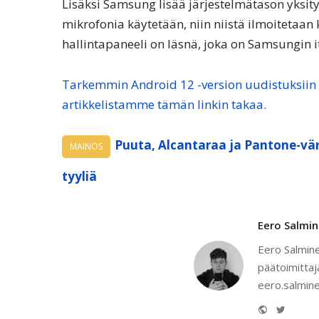
Lisäksi Samsung lisää järjestelmätason yksit
mikrofonia käytetään, niin niistä ilmoitetaan
hallintapaneeli on läsnä, joka on Samsungin 
Tarkemmin Android 12 -version uudistuksiin
artikkelistamme tämän linkin takaa.
Puuta, Alcantaraa ja Pantone-vär
MAINOS
tyyliä
Eero Salmi
Eero Salmine
päätoimittaj
eero.salmine
Website
Twitter