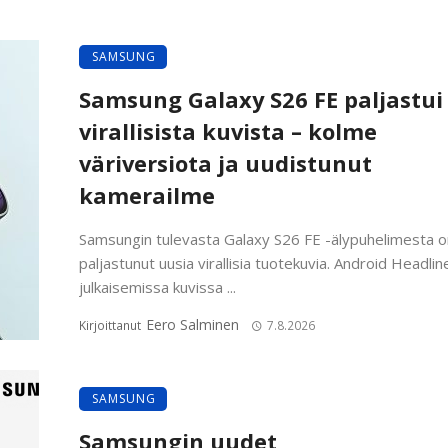
SAMSUNG
Samsung Galaxy S26 FE paljastui
virallisista kuvista – kolme
väriversiota ja uudistunut
kamerailme
Samsungin tulevasta Galaxy S26 FE -älypuhelimesta o
paljastunut uusia virallisia tuotekuvia. Android Headlin
julkaisemissa kuvissa ...
Eero Salminen
Kirjoittanut
7.8.2026
SAMSUNG
Samsungin uudet