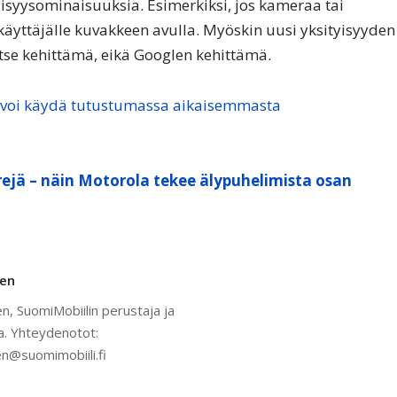
yisyysominaisuuksia. Esimerkiksi, jos kameraa tai
 käyttäjälle kuvakkeen avulla. Myöskin uusi yksityisyyden
itse kehittämä, eikä Googlen kehittämä.
 voi käydä tutustumassa aikaisemmasta
ejä – näin Motorola tekee älypuhelimista osan
nen
n, SuomiMobiilin perustaja ja
a. Yhteydenotot:
n@suomimobiili.fi