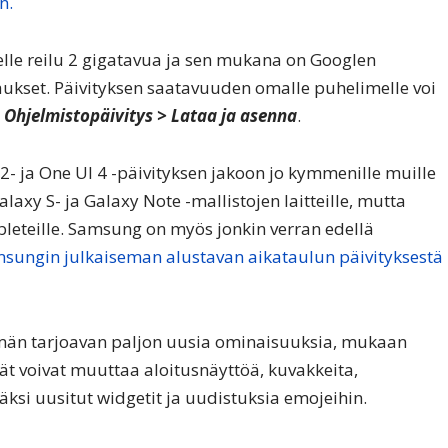
n.
lle reilu 2 gigatavua ja sen mukana on Googlen
aukset. Päivityksen saatavuuden omalle puhelimelle voi
 Ohjelmistopäivitys > Lataa ja asenna
.
- ja One UI 4 -päivityksen jakoon jo kymmenille muille
alaxy S- ja Galaxy Note -mallistojen laitteille, mutta
bleteille. Samsung on myös jonkin verran edellä
sungin julkaiseman alustavan aikataulun päivityksestä
ymän tarjoavan paljon uusia ominaisuuksia, mukaan
jät voivat muuttaa aloitusnäyttöä, kuvakkeita,
säksi uusitut widgetit ja uudistuksia emojeihin.