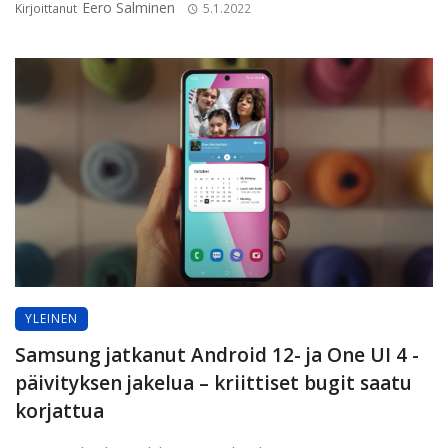
Eero Salminen
Kirjoittanut
5.1.2022
YLEINEN
Samsung jatkanut Android 12- ja One UI 4 -
päivityksen jakelua – kriittiset bugit saatu
korjattua