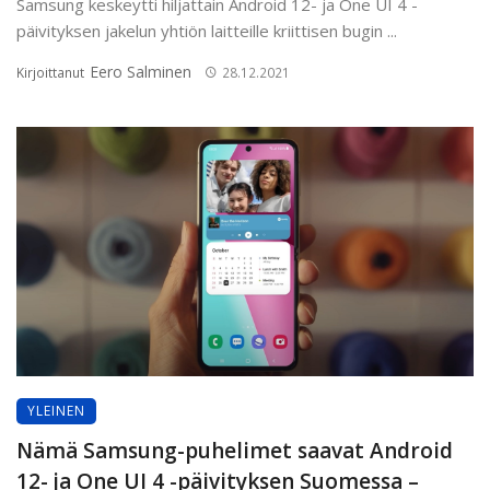
Samsung keskeytti hiljattain Android 12- ja One UI 4 -
päivityksen jakelun yhtiön laitteille kriittisen bugin ...
Eero Salminen
Kirjoittanut
28.12.2021
YLEINEN
Nämä Samsung-puhelimet saavat Android
12- ja One UI 4 -päivityksen Suomessa –