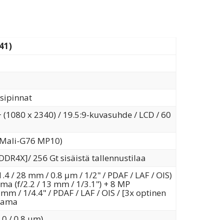
41)
sipinnat
(1080 x 2340) / 19.5:9-kuvasuhde / LCD / 60
 (Mali-G76 MP10)
DR4X]/ 256 Gt sisäistä tallennustilaa
4 / 28 mm / 0.8 µm / 1/2" / PDAF / LAF / OIS)
ma (f/2.2 / 13 mm / 1/3.1") + 8 MP
 mm / 1/4.4" / PDAF / LAF / OIS / [3x optinen
alama
0 / 0.8 µm)