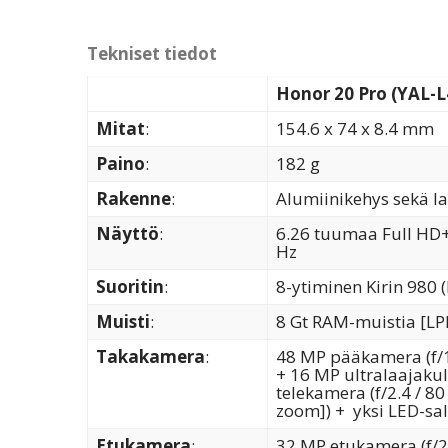
Tekniset tiedot
Honor 20 Pro (YAL-L
Mitat
:
154.6 x 74 x 8.4 mm
Paino
:
182 g
Rakenne
:
Alumiinikehys sekä la
Näyttö
:
6.26 tuumaa Full HD+ 
Hz
Suoritin
:
8-ytiminen Kirin 980
Muisti
:
8 Gt RAM-muistia [LPD
Takakamera
:
48 MP pääkamera (f/1.
+ 16 MP ultralaajakul
telekamera (f/2.4 / 80
zoom]) + yksi LED-s
Etukamera
:
32 MP etukamera (f/2.