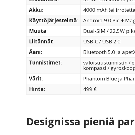
Akku
:
4000 mAh (ei irrotett
Käyttöjärjestelmä
:
Android 9.0 Pie + Mag
Muuta
:
Dual-SIM / 22.5W pik
Liitännät
:
USB-C / USB 2.0
Ääni
:
Bluetooth 5.0 ja apet
Tunnistimet
:
valoisuustunnistin / e
kompassi / gyroskoopp
Värit
:
Phantom Blue ja Pha
Hinta
:
499 €
Designissa pieniä pa