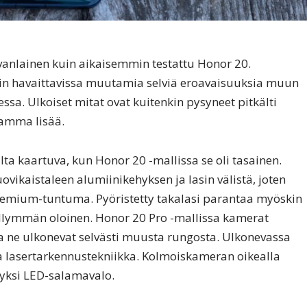
vanlainen kuin aikaisemmin testattu Honor 20.
kin havaittavissa muutamia selviä eroavaisuuksia muun
sa. Ulkoiset mitat ovat kuitenkin pysyneet pitkälti
amma lisää.
ta kaartuva, kun Honor 20 -mallissa se oli tasainen.
ikaistaleen alumiinikehyksen ja lasin välistä, joten
remium-tuntuma. Pyöristetty takalasi parantaa myöskin
ellymmän oloinen. Honor 20 Pro -mallissa kamerat
 ne ulkonevat selvästi muusta rungosta. Ulkonevassa
 lasertarkennustekniikka. Kolmoiskameran oikealla
 yksi LED-salamavalo.