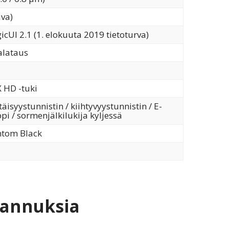
ava)
icUI 2.1 (1. elokuuta 2019 tietoturva)
alataus
X HD -tuki
täisyystunnistin / kiihtyvyystunnistin / E-
i / sormenjälkilukija kyljessä
ntom Black
rannuksia