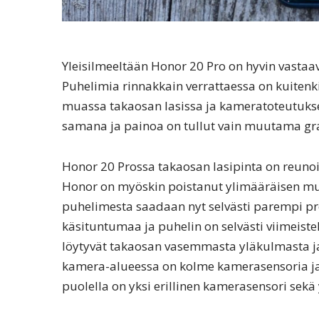
Yleisilmeeltään Honor 20 Pro on hyvin vastaa
Puhelimia rinnakkain verrattaessa on kuiten
muassa takaosan lasissa ja kameratoteutukses
samana ja painoa on tullut vain muutama gr
Honor 20 Prossa takaosan lasipinta on reunoil
Honor on myöskin poistanut ylimääräisen muov
puhelimesta saadaan nyt selvästi parempi p
käsituntumaa ja puhelin on selvästi viimeist
löytyvät takaosan vasemmasta yläkulmasta ja
kamera-alueessa on kolme kamerasensoria ja
puolella on yksi erillinen kamerasensori sekä