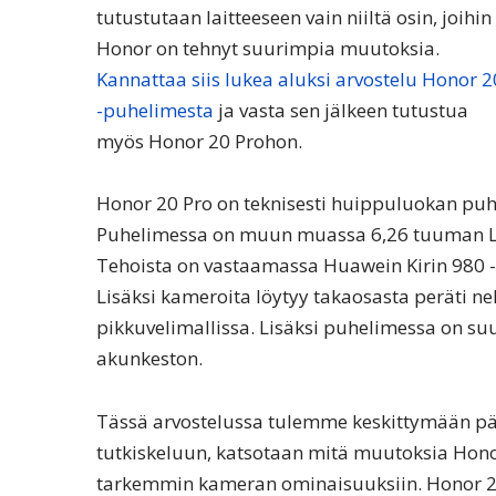
tutustutaan laitteeseen vain niiltä osin, joihin
Honor on tehnyt suurimpia muutoksia.
Kannattaa siis lukea aluksi arvostelu Honor 2
-puhelimesta
ja vasta sen jälkeen tutustua
myös Honor 20 Prohon.
Honor 20 Pro on teknisesti huippuluokan puhe
Puhelimessa on muun muassa 6,26 tuuman LCD
Tehoista on vastaamassa Huawein Kirin 980 -h
Lisäksi kameroita löytyy takaosasta peräti ne
pikkuvelimallissa. Lisäksi puhelimessa on s
akunkeston.
Tässä arvostelussa tulemme keskittymään p
tutkiskeluun, katsotaan mitä muutoksia Honor 
tarkemmin kameran ominaisuuksiin. Honor 20 