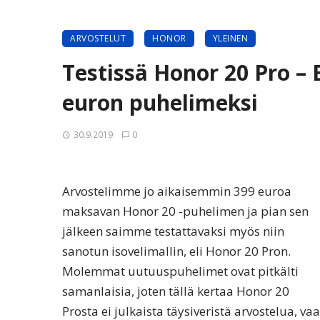
ARVOSTELUT
HONOR
YLEINEN
Testissä Honor 20 Pro –
euron puhelimeksi
30.9.2019
0
Arvostelimme jo aikaisemmin 399 euroa
maksavan Honor 20 -puhelimen ja pian sen
jälkeen saimme testattavaksi myös niin
sanotun isovelimallin, eli Honor 20 Pron.
Molemmat uutuuspuhelimet ovat pitkälti
samanlaisia, joten tällä kertaa Honor 20
Prosta ei julkaista täysiveristä arvostelua, va