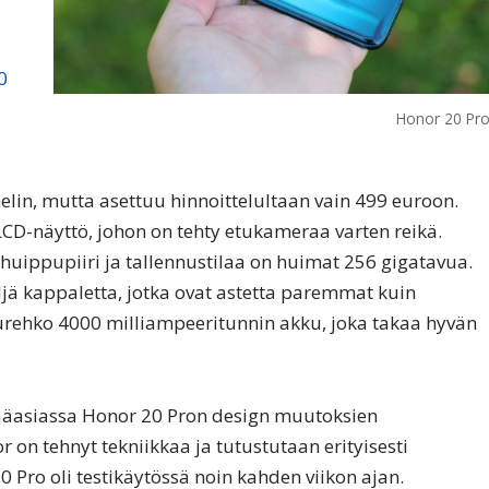
0
Honor 20 Pr
lin, mutta asettuu hinnoittelultaan vain 499 euroon.
-näyttö, johon on tehty etukameraa varten reikä.
uippupiiri ja tallennustilaa on huimat 256 gigatavua.
ljä kappaletta, jotka ovat astetta paremmat kuin
uurehko 4000 milliampeeritunnin akku, joka takaa hyvän
ääasiassa Honor 20 Pron design muutoksien
on tehnyt tekniikkaa ja tutustutaan erityisesti
Pro oli testikäytössä noin kahden viikon ajan.