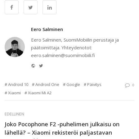
Eero Salminen
Eero Salminen, SuomiMobiilin perustaja ja
päätoimittaja. Yhteydenotot:
eero.salminen@suomimobiili.fi
Website
Twitter
Android 10
Android One
Google
Päivitys
0
Xiaomi
Xiaomi Mi A2
EDELLINEN
Joko Pocophone F2 -puhelimen julkaisu on
lähellä? – Xiaomi rekisteröi paljastavan