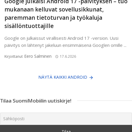
Google julkaisi Android 17 -päivityksen – tuo
mukanaan kelluvat sovellusikkunat,
paremman tietoturvan ja työkaluja
sisällöntuottajille
Google on julkaissut virallisesti Android 17 -version. Uusi
päivitys on lähtenyt jakeluun ensimmäisenä Googlen omille ...
Eero Salminen
Kirjoittanut
17.6.2026
NÄYTÄ KAIKKI ANDROID
Tilaa SuomiMobiilin uutiskirje!