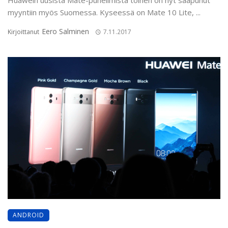
Huawein uusista Mate-puhelimista toinen on nyt saapunut
myyntiin myös Suomessa. Kyseessä on Mate 10 Lite, ...
Eero Salminen
Kirjoittanut
7.11.2017
ANDROID