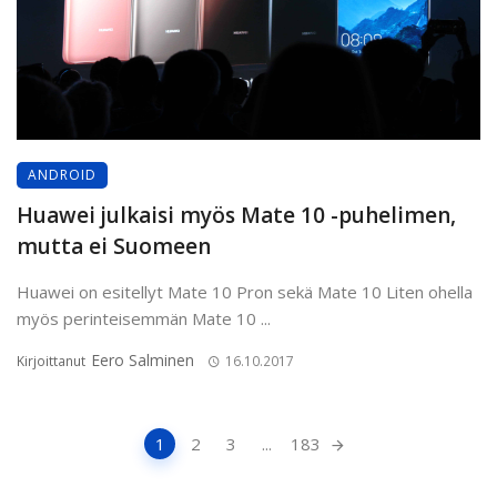
ANDROID
Huawei julkaisi myös Mate 10 -puhelimen,
mutta ei Suomeen
Huawei on esitellyt Mate 10 Pron sekä Mate 10 Liten ohella
myös perinteisemmän Mate 10 ...
Eero Salminen
Kirjoittanut
16.10.2017
Artikkeleiden
1
2
3
...
183
navigointi