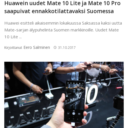
Huawein uudet Mate 10 Lite ja Mate 10 Pro
saapuivat ennakkotilattavaksi Suomessa
Huawei esitteli aikaisemmin lokakuussa Saksassa kaksi uutta
Mate-sarjan älypuhelinta Suomen markkinoille. Uudet Mate
10 Lite ...
Eero Salminen
Kirjoittanut
31.10.2017