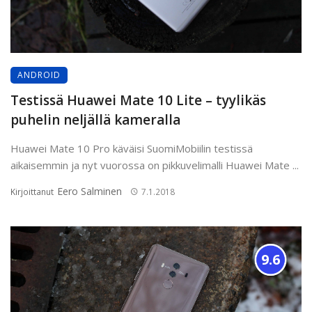
ANDROID
Testissä Huawei Mate 10 Lite – tyylikäs
puhelin neljällä kameralla
Huawei Mate 10 Pro käväisi SuomiMobiilin testissä
aikaisemmin ja nyt vuorossa on pikkuvelimalli Huawei Mate ...
Eero Salminen
Kirjoittanut
7.1.2018
9.6