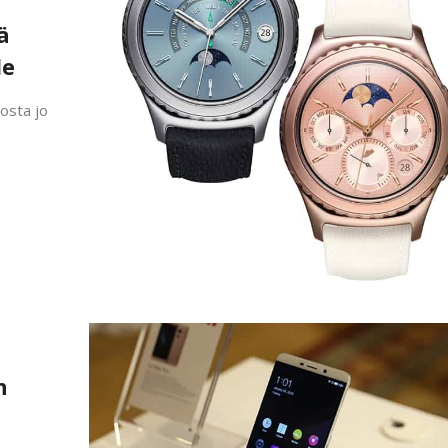
ä
le
osta jo
n