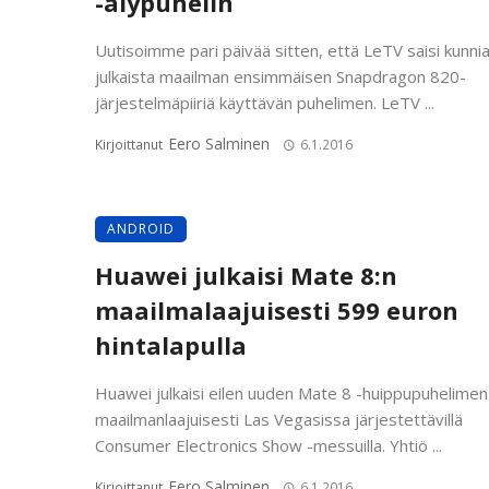
-älypuhelin
Uutisoimme pari päivää sitten, että LeTV saisi kunni
julkaista maailman ensimmäisen Snapdragon 820-
järjestelmäpiiriä käyttävän puhelimen. LeTV ...
Eero Salminen
Kirjoittanut
6.1.2016
ANDROID
Huawei julkaisi Mate 8:n
maailmalaajuisesti 599 euron
hintalapulla
Huawei julkaisi eilen uuden Mate 8 -huippupuhelimen
maailmanlaajuisesti Las Vegasissa järjestettävillä
Consumer Electronics Show -messuilla. Yhtiö ...
Eero Salminen
Kirjoittanut
6.1.2016