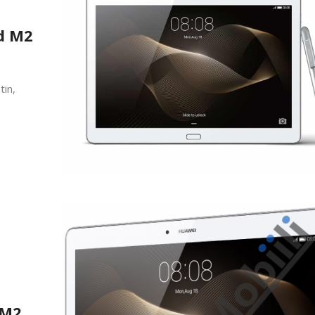
d M2
tin,
 M2