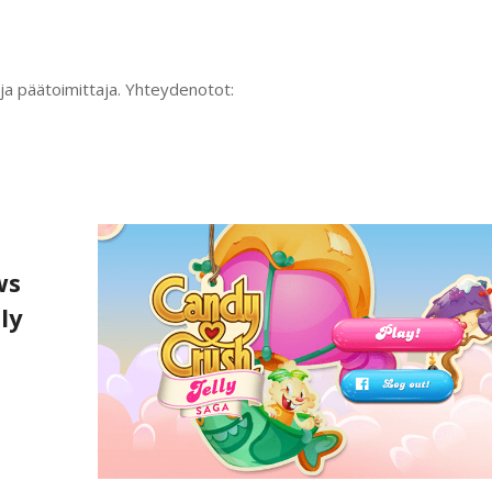
ja päätoimittaja. Yhteydenotot:
ws
ly