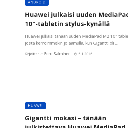
ANDROID
Huawei julkaisi uuden MediaPa
10″-tabletin stylus-kynällä
Huawei julkaisi tänään uuden MediaPad M2 10″ table
josta kerroimmekin jo aamulla, kun Gigantti oli ...
Eero Salminen
Kirjoittanut
5.1.2016
HUAWEI
Gigantti mokasi – tänään
julkistettava Huawei MediaPad