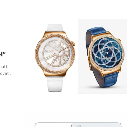
l”
uutta
vat ...