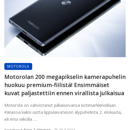
MOTOROLA
Motorolan 200 megapikselin kamerapuhelin
huokuu premium-fiilistä! Ensimmäiset
kuvat paljastettiin ennen virallista julkaisua
Motorola on vahvistanut julkaisevansa kotimarkkinoillaan
Kiinassa kaksi uutta lippulaivatason älypuhelinta 2. elokuuta,
eli ensi viikolla. ...
Eero Salminen