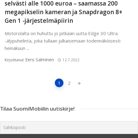
selvästi alle 1000 euroa – saamassa 200
megapikselin kameran ja Snapdragon 8+
Gen 1 -järjestelmäpiirin
Motorolalta on huhuttu jo pitkään uutta Edge 30 Ultra
-älypuhelinta, joka tullaan julkaisemaan todennäköisesti
heinäkuun ...
Eero Salminen
Kirjoittanut
12.7.2022
Artikkeleiden
1
2
navigointi
Tilaa SuomiMobiilin uutiskirje!