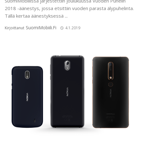
SuomiMobiilissa järjestettiin joulukuussa Vuoden Puhelin
2018 -äänestys, jossa etsittiin vuoden parasta älypuhelinta.
Tällä kertaa äänestyksessä ...
SuomiMobiili.fi
Kirjoittanut
4.1.2019