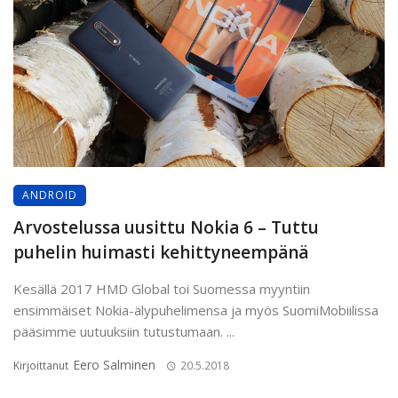
ANDROID
Arvostelussa uusittu Nokia 6 – Tuttu
puhelin huimasti kehittyneempänä
Kesällä 2017 HMD Global toi Suomessa myyntiin
ensimmäiset Nokia-älypuhelimensa ja myös SuomiMobiilissa
pääsimme uutuuksiin tutustumaan. ...
Eero Salminen
Kirjoittanut
20.5.2018