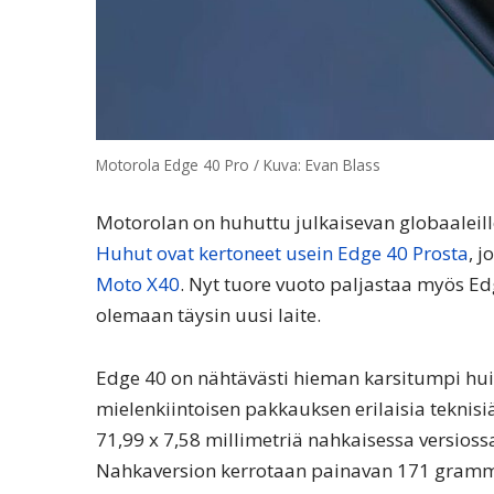
Motorola Edge 40 Pro / Kuva: Evan Blass
Motorolan on huhuttu julkaisevan globaaleill
Huhut ovat kertoneet usein Edge 40 Prosta
, 
Moto X40
. Nyt tuore vuoto paljastaa myös Ed
olemaan täysin uusi laite.
Edge 40 on nähtävästi hieman karsitumpi h
mielenkiintoisen pakkauksen erilaisia teknisiä
71,99 x 7,58 millimetriä nahkaisessa versioss
Nahkaversion kerrotaan painavan 171 gram