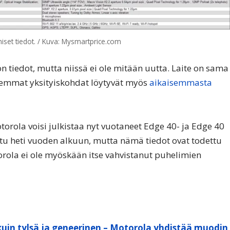
iset tiedot. / Kuva: Mysmartprice.com
tiedot, mutta niissä ei ole mitään uutta. Laite on sama
rkemmat yksityiskohdat löytyvät myös
aikaisemmasta
torola voisi julkistaa nyt vuotaneet Edge 40- ja Edge 40
ttu heti vuoden alkuun, mutta nämä tiedot ovat todettu
torola ei ole myöskään itse vahvistanut puhelimien
kuin tylsä ja geneerinen – Motorola yhdistää muodin