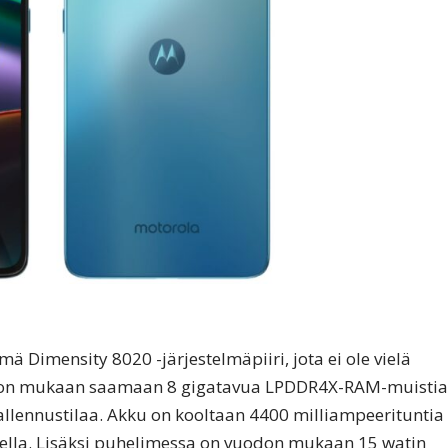
 Dimensity 8020 -järjestelmäpiiri, jota ei ole vielä
 vuodon mukaan saamaan 8 gigatavua LPDDR4X-RAM-muistia
tallennustilaa. Akku on kooltaan 4400 milliampeerituntia
uksella. Lisäksi puhelimessa on vuodon mukaan 15 watin