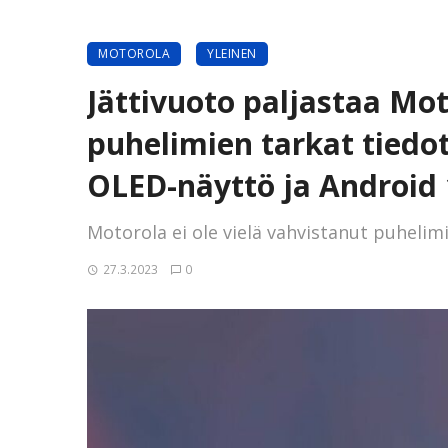
MOTOROLA
YLEINEN
Jättivuoto paljastaa Mot
puhelimien tarkat tiedo
OLED-näyttö ja Android 
Motorola ei ole vielä vahvistanut puhelimi
27.3.2023
0