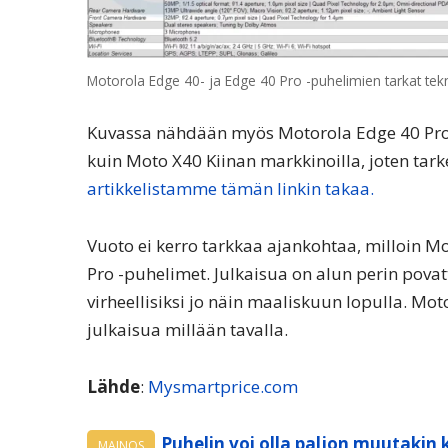
Motorola Edge 40- ja Edge 40 Pro -puhelimien tarkat tekn
Kuvassa nähdään myös Motorola Edge 40 Pron 
kuin Moto X40 Kiinan markkinoilla, joten ta
artikkelistamme tämän linkin takaa.
Vuoto ei kerro tarkkaa ajankohtaa, milloin Mo
Pro -puhelimet. Julkaisua on alun perin pova
virheellisiksi jo näin maaliskuun lopulla. Mo
julkaisua millään tavalla.
Lähde
:
Mysmartprice.com
Puhelin voi olla paljon muutakin 
MAINOS