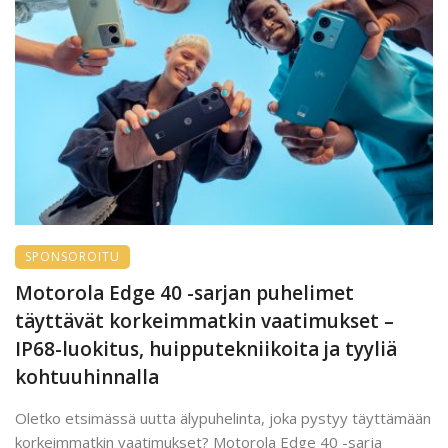
SPONSOROITU
Motorola Edge 40 -sarjan puhelimet
täyttävät korkeimmatkin vaatimukset –
IP68-luokitus, huipputekniikoita ja tyyliä
kohtuuhinnalla
Oletko etsimässä uutta älypuhelinta, joka pystyy täyttämään
korkeimmatkin vaatimukset? Motorola Edge 40 -sarja