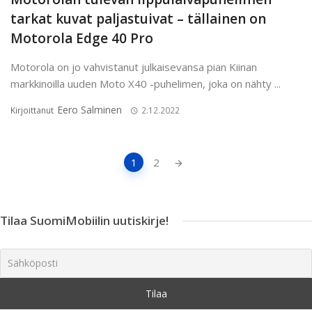
tarkat kuvat paljastuivat – tällainen on
Motorola Edge 40 Pro
Motorola on jo vahvistanut julkaisevansa pian Kiinan
markkinoilla uuden Moto X40 -puhelimen, joka on nähty ...
Eero Salminen
Kirjoittanut
2.12.2022
Artikkeleiden
1
2
navigointi
Tilaa SuomiMobiilin uutiskirje!