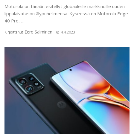
Motorola on tänään esitellyt globaaleille markkinoille uuden
lippulaivatason älypuhelimensa. Kyseessä on Motorola Edge
40 Pro, ...
Eero Salminen
Kirjoittanut
4.4.2023