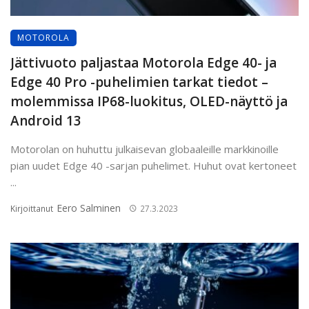
MOTOROLA
Jättivuoto paljastaa Motorola Edge 40- ja
Edge 40 Pro -puhelimien tarkat tiedot –
molemmissa IP68-luokitus, OLED-näyttö ja
Android 13
Motorolan on huhuttu julkaisevan globaaleille markkinoille
pian uudet Edge 40 -sarjan puhelimet. Huhut ovat kertoneet
...
Eero Salminen
Kirjoittanut
27.3.2023