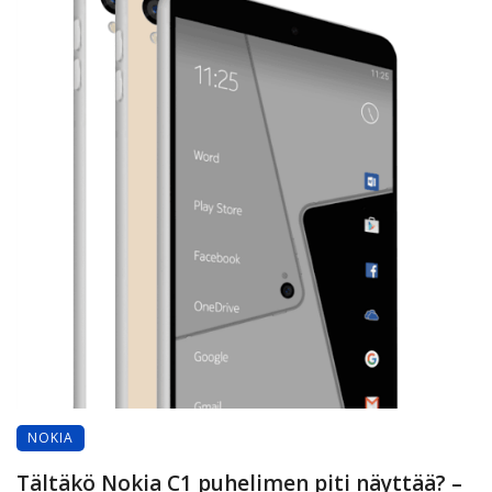
NOKIA
Tältäkö Nokia C1 puhelimen piti näyttää? –