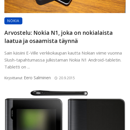
NOKIA
Arvostelu: Nokia N1, joka on nokialaista
laatua ja osaamista täynnä
Sain käsiini E-Ville verkkokaupan kautta Nokian viime vuonna
Slush-tapahtumassa julkistaman Nokia N1 Android-tabletin.
Tabletti on ...
Eero Salminen
Kirjoittanut
20.9.2015