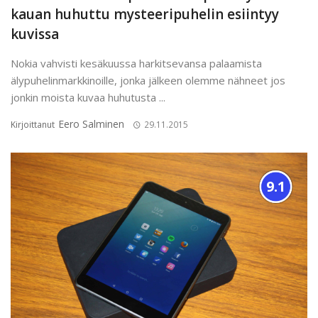
kauan huhuttu mysteeripuhelin esiintyy
kuvissa
Nokia vahvisti kesäkuussa harkitsevansa palaamista
älypuhelinmarkkinoille, jonka jälkeen olemme nähneet jos
jonkin moista kuvaa huhutusta ...
Eero Salminen
Kirjoittanut
29.11.2015
9.1