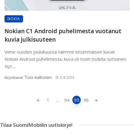
NOKIA
Nokian C1 Android puhelimesta vuotanut
kuvia julkisuuteen
Viime vuoden joulukuussa näimme ensimmäisen kuvan
Nokian Android puhelimesta, kuva oli tosin todella suttuinen.
Nyt ...
Toni Aaltonen
Kirjoittanut
5.9.2015
Artikkeleiden
1
...
94
95
96
navigointi
Tilaa SuomiMobiilin uutiskirje!