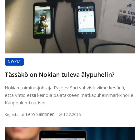
NOKIA
Tässäkö on Nokian tuleva älypuhelin?
Nokian toimitusjohtaja Rajeev Suri vahvisti viime kesänä,
että yhtiö etsii keinoja palatakseen matkapuhelinmarkkinoille.
Kauppalehti uutisoi ...
Eero Salminen
Kirjoittanut
12.2.2016