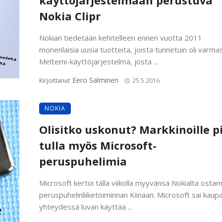
käyttöjärjestelmään perustuva
Nokia Clipr
Nokian tiedetään kehitelleen ennen vuotta 2011
monenlaisia uusia tuotteita, joista tunnetuin oli varmas
Meltemi-käyttöjärjestelmä, josta ...
Eero Salminen
Kirjoittanut
25.5.2016
NOKIA
Olisitko uskonut? Markkinoille pi
tulla myös Microsoft-
peruspuhelimia
Microsoft kertoi tällä viikolla myyvänsä Nokialta osta
peruspuhelinliiketoiminnan Kiinaan. Microsoft sai kaup
yhteydessä luvan käyttää ...