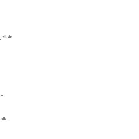
olloin
 –
alle,