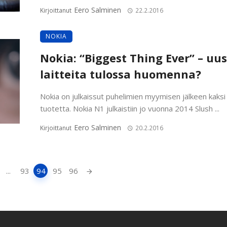
Eero Salminen
Kirjoittanut
22.2.2016
NOKIA
Nokia: “Biggest Thing Ever” – uus
laitteita tulossa huomenna?
Nokia on julkaissut puhelimien myymisen jälkeen kaksi
tuotetta. Nokia N1 julkaistiin jo vuonna 2014 Slush ...
Eero Salminen
Kirjoittanut
20.2.2016
...
93
94
95
96