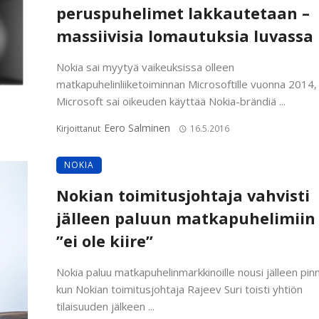
peruspuhelimet lakkautetaan –
massiivisia lomautuksia luvassa
Nokia sai myytyä vaikeuksissa olleen
matkapuhelinliiketoiminnan Microsoftille vuonna 2014, j
Microsoft sai oikeuden käyttää Nokia-brändiä ...
Eero Salminen
Kirjoittanut
16.5.2016
NOKIA
Nokian toimitusjohtaja vahvisti
jälleen paluun matkapuhelimiin
”ei ole kiire”
Nokia paluu matkapuhelinmarkkinoille nousi jälleen pinn
kun Nokian toimitusjohtaja Rajeev Suri toisti yhtiön
tilaisuuden jälkeen ...