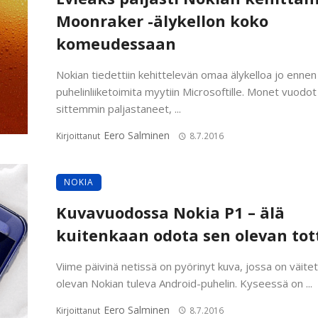
Moonraker -älykellon koko
komeudessaan
Nokian tiedettiin kehittelevän omaa älykelloa jo ennen
puhelinliiketoimita myytiin Microsoftille. Monet vuodot
sittemmin paljastaneet, ...
Eero Salminen
Kirjoittanut
8.7.2016
NOKIA
Kuvavuodossa Nokia P1 – älä
kuitenkaan odota sen olevan tot
Viime päivinä netissä on pyörinyt kuva, jossa on väite
olevan Nokian tuleva Android-puhelin. Kyseessä on ...
Eero Salminen
Kirjoittanut
8.7.2016