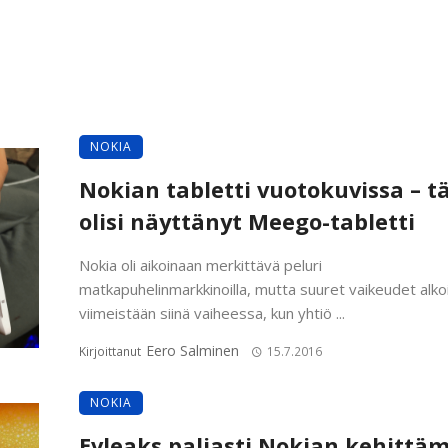
NOKIA
Nokian tabletti vuotokuvissa – t
olisi näyttänyt Meego-tabletti
Nokia oli aikoinaan merkittävä peluri
matkapuhelinmarkkinoilla, mutta suuret vaikeudet alko
viimeistään siinä vaiheessa, kun yhtiö ...
Eero Salminen
Kirjoittanut
15.7.2016
NOKIA
Evleaks paljasti Nokian kehittä