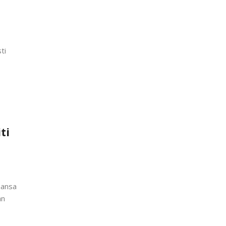
ti
ti
mansa
an