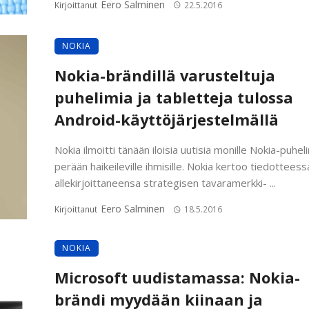
Eero Salminen
Kirjoittanut
22.5.2016
NOKIA
Nokia-brändillä varusteltuja
puhelimia ja tabletteja tulossa
Android-käyttöjärjestelmällä
Nokia ilmoitti tänään iloisia uutisia monille Nokia-puhel
perään haikeileville ihmisille. Nokia kertoo tiedottees
allekirjoittaneensa strategisen tavaramerkki- ...
Eero Salminen
Kirjoittanut
18.5.2016
NOKIA
Microsoft uudistamassa: Nokia-
brändi myydään kiinaan ja