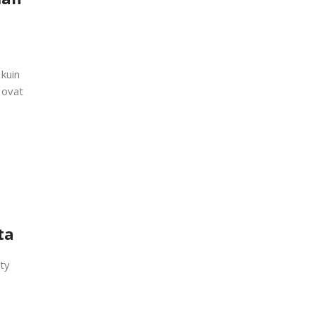
 kuin
 ovat
ta
tty