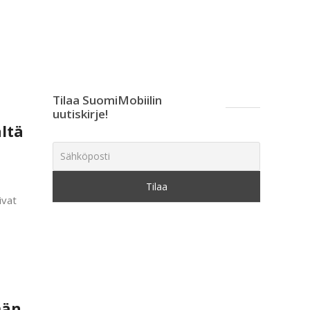
Tilaa SuomiMobiilin
uutiskirje!
ältä
ivat
män