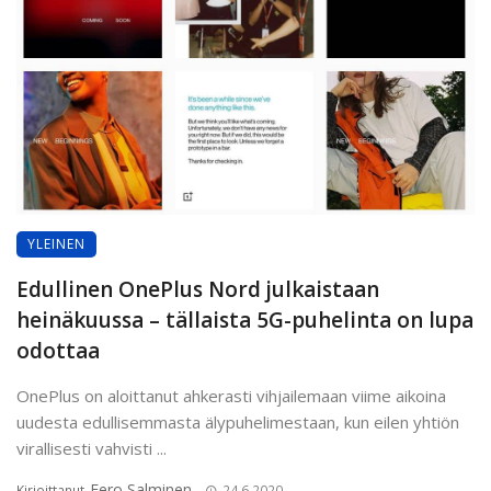
YLEINEN
Edullinen OnePlus Nord julkaistaan
heinäkuussa – tällaista 5G-puhelinta on lupa
odottaa
OnePlus on aloittanut ahkerasti vihjailemaan viime aikoina
uudesta edullisemmasta älypuhelimestaan, kun eilen yhtiön
virallisesti vahvisti ...
Eero Salminen
Kirjoittanut
24.6.2020