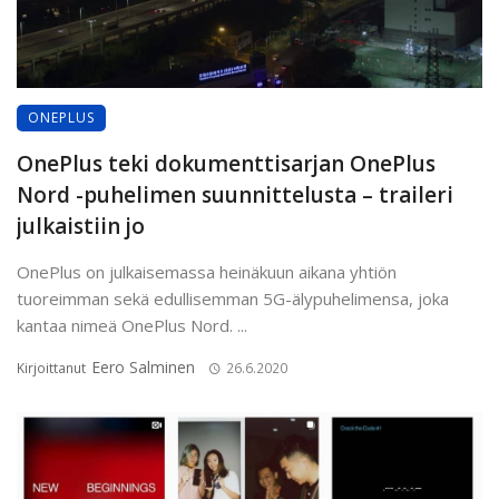
ONEPLUS
OnePlus teki dokumenttisarjan OnePlus
Nord -puhelimen suunnittelusta – traileri
julkaistiin jo
OnePlus on julkaisemassa heinäkuun aikana yhtiön
tuoreimman sekä edullisemman 5G-älypuhelimensa, joka
kantaa nimeä OnePlus Nord. ...
Eero Salminen
Kirjoittanut
26.6.2020