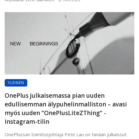
YLEINEN
OnePlus julkaisemassa pian uuden
edullisemman älypuhelinmalliston – avasi
myös uuden ”OnePlusLiteZThing” -
Instagram-tilin
OnePlussan toimitusjohtaja Pete Lau on tänään julkaissut