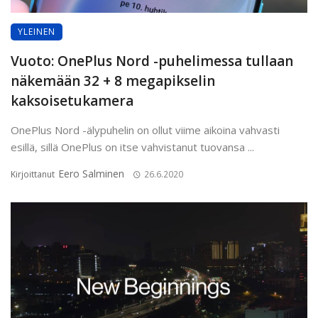
YLEINEN
Vuoto: OnePlus Nord -puhelimessa tullaan
näkemään 32 + 8 megapikselin
kaksoisetukamera
OnePlus Nord -älypuhelin on ollut viime aikoina vahvasti
esillä, sillä OnePlus on itse vahvistanut tuovansa ...
Eero Salminen
Kirjoittanut
26.6.2020