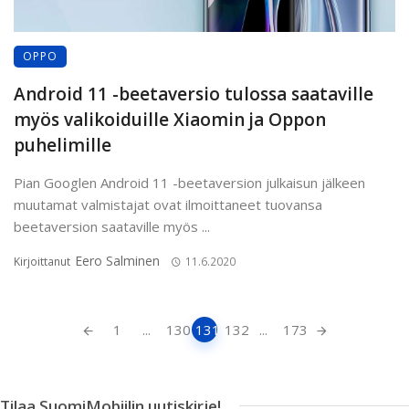
OPPO
Android 11 -beetaversio tulossa saataville
myös valikoiduille Xiaomin ja Oppon
puhelimille
Pian Googlen Android 11 -beetaversion julkaisun jälkeen
muutamat valmistajat ovat ilmoittaneet tuovansa
beetaversion saataville myös ...
Eero Salminen
Kirjoittanut
11.6.2020
Artikkeleiden
1
...
130
131
132
...
173
navigointi
Tilaa SuomiMobiilin uutiskirje!