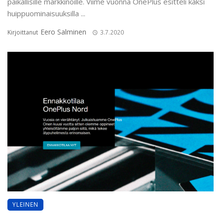
paikallisille markkinoille. Viime vuonna OnePlus esitteli kaksi
huippuominaisuuksilla ...
Eero Salminen
Kirjoittanut
3.7.2020
YLEINEN