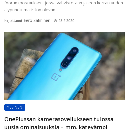
foorumipostauksen, jossa vahvistetaan jälleen kerran uuden
älypuhelinmalliston olevan ...
Eero Salminen
Kirjoittanut
23.6.2020
YLEINEN
OnePlussan kamerasovellukseen tulossa
uusia ominaisuuksia – mm. kätevämpi