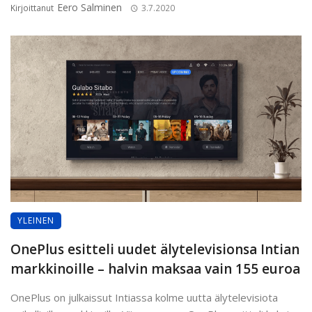
Eero Salminen
Kirjoittanut
3.7.2020
YLEINEN
OnePlus esitteli uudet älytelevisionsa Intian
markkinoille – halvin maksaa vain 155 euroa
OnePlus on julkaissut Intiassa kolme uutta älytelevisiota