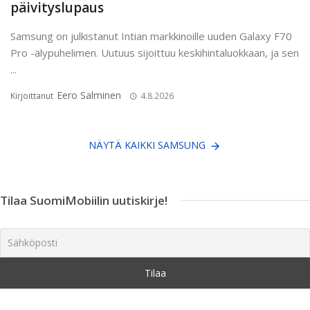
päivityslupaus
Samsung on julkistanut Intian markkinoille uuden Galaxy F70
Pro -älypuhelimen. Uutuus sijoittuu keskihintaluokkaan, ja sen
...
Eero Salminen
Kirjoittanut
4.8.2026
NÄYTÄ KAIKKI SAMSUNG
Tilaa SuomiMobiilin uutiskirje!