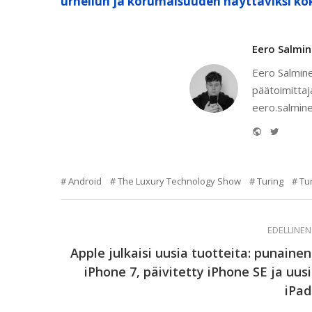
urheilun ja korumaisuuden näyttäviksi ko
Eero Salmi
Eero Salmine
päätoimittaj
eero.salmine
Website
Twitter
Android
The Luxury Technology Show
Turing
Tu
EDELLINEN
Apple julkaisi uusia tuotteita: punainen
iPhone 7, päivitetty iPhone SE ja uusi
iPad