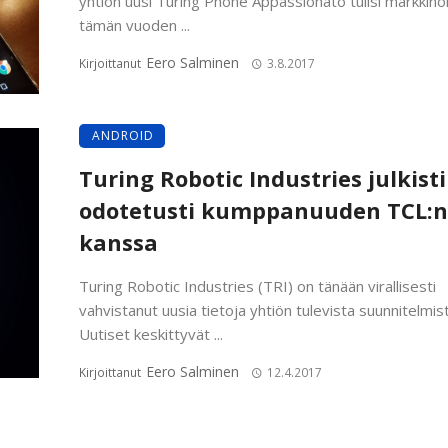
yhtiön uusi Turing Phone Appassionato tulisi markkinoi
tämän vuoden ...
Eero Salminen
Kirjoittanut
3.8.2017
ANDROID
Turing Robotic Industries julkisti
odotetusti kumppanuuden TCL:n
kanssa
Turing Robotic Industries (TRI) on tänään virallisesti
vahvistanut uusia tietoja yhtiön tulevista suunnitelmist
Uutiset keskittyvät ...
Eero Salminen
Kirjoittanut
12.4.2017