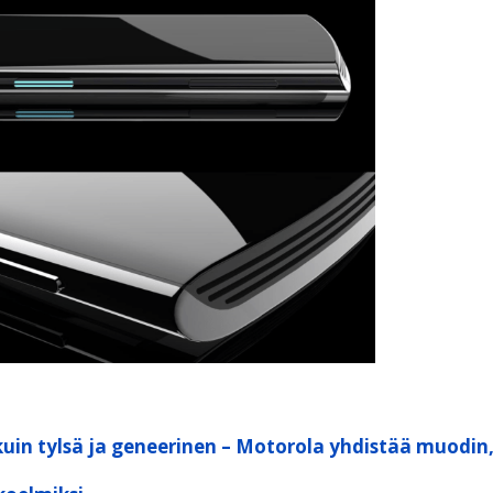
kuin tylsä ja geneerinen – Motorola yhdistää muodin