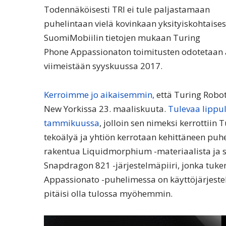
Todennäköisesti TRI ei tule paljastamaan
puhelintaan vielä kovinkaan yksityiskohtaisesti
SuomiMobiilin tietojen mukaan Turing
Phone Appassionaton toimitusten odotetaan 
viimeistään syyskuussa 2017.
Kerroimme jo aikaisemmin,
että Turing Robot
New Yorkissa 23. maaliskuuta.
Tulevaa lippul
tammikuussa
, jolloin sen nimeksi kerrottiin
tekoälyä ja yhtiön kerrotaan kehittäneen puh
rakentua Liquidmorphium -materiaalista ja sa
Snapdragon 821 -järjestelmäpiiri, jonka tuk
Appassionato -puhelimessa on käyttöjärjeste
pitäisi olla tulossa myöhemmin.