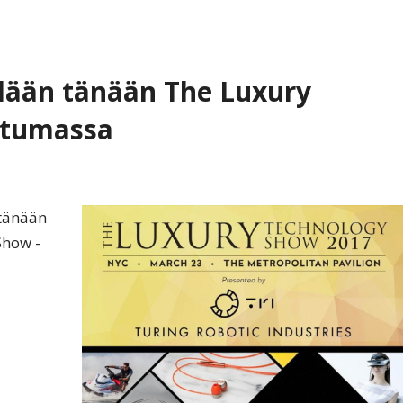
llään tänään The Luxury
htumassa
 tänään
Show -