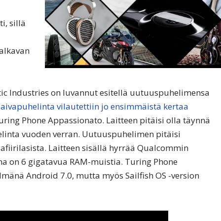
, sillä
alkavan
ic Industries on luvannut esitellä uutuuspuhelimensa
aivapuhelinta vilautettiin jo ensimmäistä kertaa
 Turing Phone Appassionato. Laitteen pitäisi olla täynnä
elinta vuoden verran. Uutuuspuhelimen pitäisi
fiirilasista. Laitteen sisällä hyrrää Qualcommin
ena on 6 gigatavua RAM-muistia. Turing Phone
lmänä Android 7.0, mutta myös Sailfish OS -version