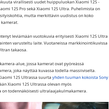
kuuta virallisesti uudet huippuluokan Xiaomi 12S -
Xiaomi 12S Pro sekä Xiaomi 12S Ultra. Puhelimista on
ityiskohtia, mutta merkittävin uudistus on koko
t kamerat.
tenyt leviämään vuotokuvia erityisesti Xiaomi 12S Ultra
ainten varusteltu laite. Vuotaneissa markkinointikuvissa
Ultran takaosa.
 kamera-alue, jossa kamerat ovat pyöreässä
mera, joka näyttää kuvassa todella massiiviselta.
 Xiaomi 12S Ultrassa suurta
yhden tuuman kokoista Sony
än Xiaomi 12S Ultrassa olevan myös
 on todennäköisesti ultralaajakulmakamera.