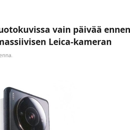
vuotokuvissa vain päivää enne
 massiivisen Leica-kameran
enna.