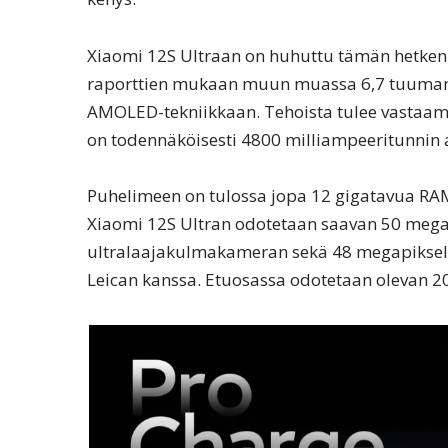
Xiaomi 12S Ultraan on huhuttu tämän hetken
raporttien mukaan muun muassa 6,7 tuuman 
AMOLED-tekniikkaan. Tehoista tulee vastaam
on todennäköisesti 4800 milliampeeritunnin a
Puhelimeen on tulossa jopa 12 gigatavua RAM-
Xiaomi 12S Ultran odotetaan saavan 50 mega
ultralaajakulmakameran sekä 48 megapiksel
Leican kanssa. Etuosassa odotetaan olevan 2