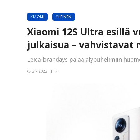
XIAOMI
YLEINEN
Xiaomi 12S Ultra esillä 
julkaisua – vahvistavat
Leica-brändäys palaa älypuhelimiin huom
3.7.2022
4