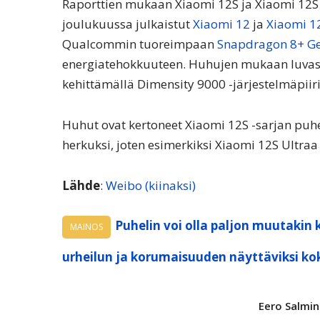
Raporttien mukaan Xiaomi 12S ja Xiaomi 12S P
joulukuussa julkaistut
Xiaomi 12
ja
Xiaomi 1
Qualcommin tuoreimpaan
Snapdragon 8+ Ge
energiatehokkuuteen. Huhujen mukaan luvassa
kehittämällä Dimensity 9000 -järjestelmäpiiri
Huhut ovat kertoneet Xiaomi 12S -sarjan puhe
herkuksi, joten esimerkiksi Xiaomi 12S Ultraa 
Lähde
:
Weibo (kiinaksi)
Puhelin voi olla paljon muutakin 
MAINOS
urheilun ja korumaisuuden näyttäviksi ko
Eero Salmi