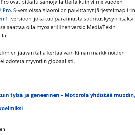
ro ovat pitkälti samoja laitteita kuin viime vuoden
2 Pro
. S-versioissa Xiaomi on päivittänyt järjestelmäpiirin
n 1
-versioon, joka tuo parannusta suorituskyvyn lisäksi
 saattaa olla myös erillinen versio MediaTekin
llä.
limien jäävän tällä kertaa vain Kiinan markkinoiden
ei odoteta myyntiin globaalisti.
kuin tylsä ja geneerinen – Motorola yhdistää muodin
koelmiksi
nen