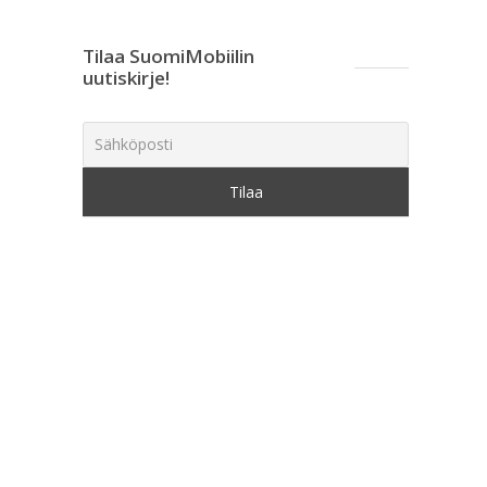
Tilaa SuomiMobiilin
uutiskirje!
n