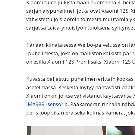
Xiaomi tulee julkistamaan huomenna 4. heinä
sarjan älypuhelimet, jotka ovat Xiaomi 12S, 
vahvistettu jo Xiaomin toimesta muutamia yks
sarjassa Leica-yhteistyön tuloksena syntynee
Tänään kiinalaisessa Weibo-palvelussa on läh
-puhelimesta, joka on malliston kaikista parh
on esillä Xiaomi 12S Pron lisäksi Xiaomi 12S 
Kuvasta paljastuu puhelimen erittäin kookas
asetelmassa. Keskeltä löytyy nähtävästi pääka
Xiaomi onkin jo itse vahvistanut käyttävänsä
IMX989 -sensoria.
Pääkameran rinnalla nähdä
periskooppikamera sekä kolmas kamera, joka