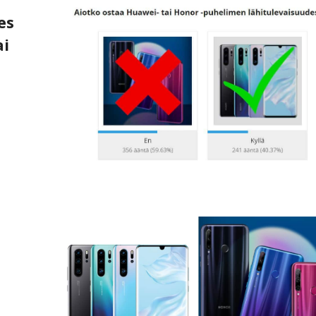
es
ai