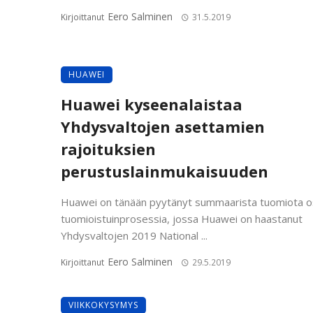
Eero Salminen
Kirjoittanut
31.5.2019
HUAWEI
Huawei kyseenalaistaa
Yhdysvaltojen asettamien
rajoituksien
perustuslainmukaisuuden
Huawei on tänään pyytänyt summaarista tuomiota 
tuomioistuinprosessia, jossa Huawei on haastanut
Yhdysvaltojen 2019 National ...
Eero Salminen
Kirjoittanut
29.5.2019
VIIKKOKYSYMYS