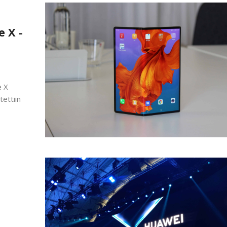
 X -
e X
ettiin