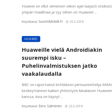
Huawei on ollut viimeisen viikon ajan laajasti otsikois
ympäri maailmaa ja syy siihen on Huawein ...
SuomiMobiili.fi
Kirjoittanut
25.5.2019
HUAWEI
Huaweille vielä Androidiakin
suurempi isku –
Puhelinvalmistuksen jatko
vaakalaudalla
BBC on raportoinut brittiläisen piirisuunnittelija ARM:
keskeyttäneen kaiken yhteistyön kiinalaisen Huawein
kanssa. Asia on käynyt ...
Eero Salminen
Kirjoittanut
23.5.2019