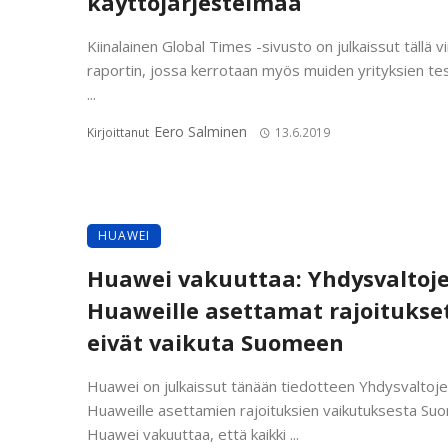
käyttöjärjestelmää
Kiinalainen Global Times -sivusto on julkaissut tällä vi
raportin, jossa kerrotaan myös muiden yrityksien te
...
Eero Salminen
Kirjoittanut
13.6.2019
HUAWEI
Huawei vakuuttaa: Yhdysvaltoj
Huaweille asettamat rajoitukse
eivät vaikuta Suomeen
Huawei on julkaissut tänään tiedotteen Yhdysvaltoj
Huaweille asettamien rajoituksien vaikutuksesta Su
Huawei vakuuttaa, että kaikki ...