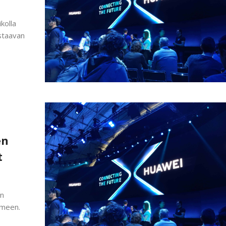
ikolla
staavan
en
t
en
omeen.