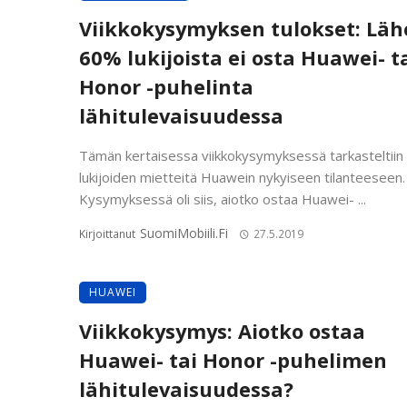
Viikkokysymyksen tulokset: Läh
60% lukijoista ei osta Huawei- t
Honor -puhelinta
lähitulevaisuudessa
Tämän kertaisessa viikkokysymyksessä tarkasteltiin
lukijoiden mietteitä Huawein nykyiseen tilanteeseen.
Kysymyksessä oli siis, aiotko ostaa Huawei- ...
SuomiMobiili.fi
Kirjoittanut
27.5.2019
HUAWEI
Viikkokysymys: Aiotko ostaa
Huawei- tai Honor -puhelimen
lähitulevaisuudessa?