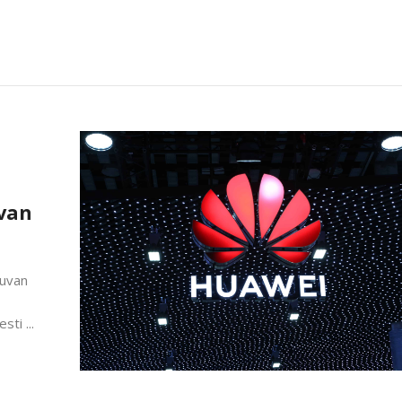
van
tuvan
ti ...