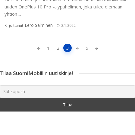
uuden OnePlus 10 Pro -älypuhelimen, joka tulee olemaan
yhtiön ...
Eero Salminen
Kirjoittanut
2.1.2022
Artikkeleiden
1
2
3
4
5
navigointi
Tilaa SuomiMobiilin uutiskirje!