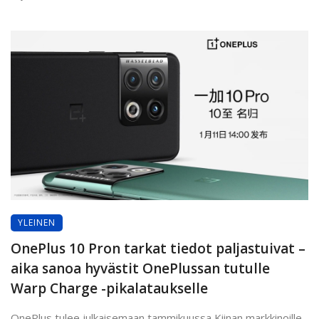
YLEINEN
OnePlus 10 Pron tarkat tiedot paljastuivat –
aika sanoa hyvästit OnePlussan tutulle
Warp Charge -pikalataukselle
OnePlus tulee julkaisemaan tammikuussa Kiinan markkinoille