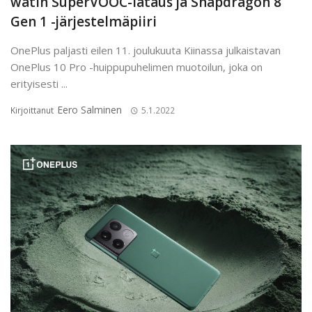
watin SuperVOOC-lataus ja Snapdragon 8
Gen 1 -järjestelmäpiiri
OnePlus paljasti eilen 11. joulukuuta Kiinassa julkaistavan
OnePlus 10 Pro -huippupuhelimen muotoilun, joka on
erityisesti ...
Eero Salminen
Kirjoittanut
5.1.2022