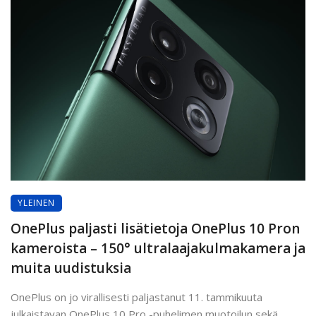
YLEINEN
OnePlus paljasti lisätietoja OnePlus 10 Pron
kameroista – 150° ultralaajakulmakamera ja
muita uudistuksia
OnePlus on jo virallisesti paljastanut 11. tammikuuta
julkaistavan OnePlus 10 Pro -puhelimen muotoilun sekä