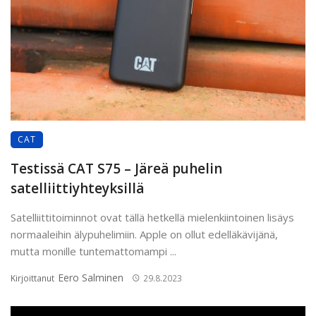
CAT
Testissä CAT S75 – Järeä puhelin
satelliittiyhteyksillä
Satelliittitoiminnot ovat tällä hetkellä mielenkiintoinen lisäys
normaaleihin älypuhelimiin. Apple on ollut edelläkävijänä,
mutta monille tuntemattomampi ...
Eero Salminen
Kirjoittanut
29.8.2023