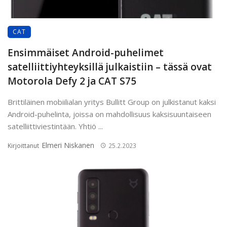
CAT
Ensimmäiset Android-puhelimet
satelliittiyhteyksillä julkaistiin – tässä ovat
Motorola Defy 2 ja CAT S75
Brittiläinen mobiilialan yritys Bullitt Group on julkistanut kaksi
Android-puhelinta, joissa on mahdollisuus kaksisuuntaiseen
satelliittiviestintään. Yhtiö ...
Elmeri Niskanen
Kirjoittanut
25.2.2023