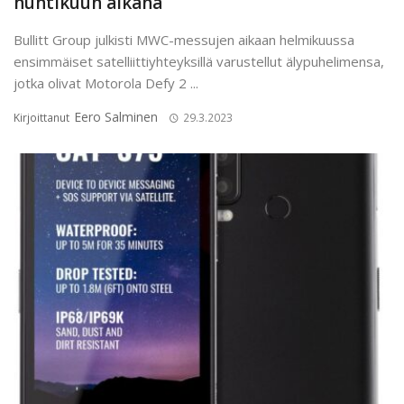
huhtikuun aikana
Bullitt Group julkisti MWC-messujen aikaan helmikuussa
ensimmäiset satelliittiyhteyksillä varustellut älypuhelimensa,
jotka olivat Motorola Defy 2 ...
Eero Salminen
Kirjoittanut
29.3.2023