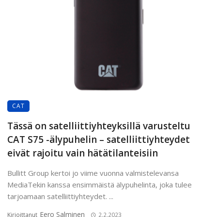
CAT
Tässä on satelliittiyhteyksillä varusteltu
CAT S75 -älypuhelin – satelliittiyhteydet
eivät rajoitu vain hätätilanteisiin
Bullitt Group kertoi jo viime vuonna valmistelevansa
MediaTekin kanssa ensimmäistä älypuhelinta, joka tulee
tarjoamaan satelliittiyhteydet. ...
Eero Salminen
Kirjoittanut
2.2.2023