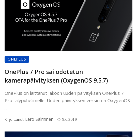
ONEPLUS
OnePlus 7 Pro sai odotetun
kamerapäivityksen (OxygenOS 9.5.7)
OnePlus on laittanut jakoon uuden päivityksen OnePlus 7
Pro -älypuhelimelle. Uuden päivityksen versio on OxygenOS
...
Eero Salminen
Kirjoittanut
8.6.2019