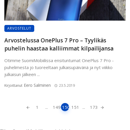
ARVOSTELUT
Arvostelussa OnePlus 7 Pro – Tyylikäs
puhelin haastaa kalliimmat kilpailijansa
Otimme SuomiMobiilissa ensituntumat OnePlus 7 Pro -
puhelimesta jo tuoreeltaan julkaisupäivänä ja nyt viikko
julkaisun jälkeen ...
Eero Salminen
Kirjoittanut
23.5.2019
Artikkeleiden
1
...
149
150
151
...
173
navigointi