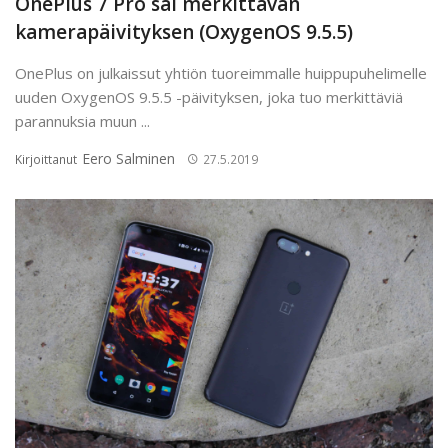
OnePlus 7 Pro sai merkittävän
kamerapäivityksen (OxygenOS 9.5.5)
OnePlus on julkaissut yhtiön tuoreimmalle huippupuhelimelle
uuden OxygenOS 9.5.5 -päivityksen, joka tuo merkittäviä
parannuksia muun ...
Eero Salminen
Kirjoittanut
27.5.2019