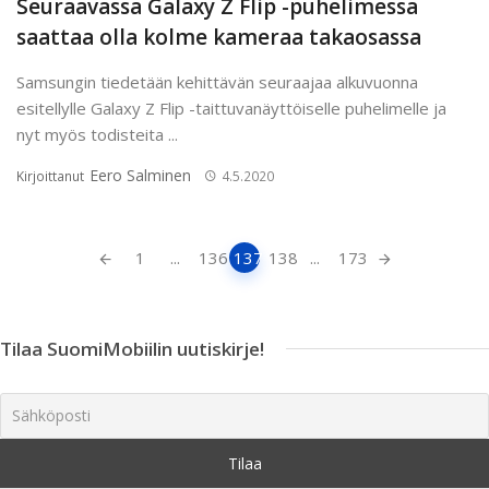
Seuraavassa Galaxy Z Flip -puhelimessa
saattaa olla kolme kameraa takaosassa
Samsungin tiedetään kehittävän seuraajaa alkuvuonna
esitellylle Galaxy Z Flip -taittuvanäyttöiselle puhelimelle ja
nyt myös todisteita ...
Eero Salminen
Kirjoittanut
4.5.2020
Artikkeleiden
1
...
136
137
138
...
173
navigointi
Tilaa SuomiMobiilin uutiskirje!