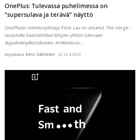
OnePlus: Tulevassa puhelimessa on
”supersulava ja terävä” näyttö
OnePlusin toimitusjohtaja Pete Lau on antanut The Verge -
sivustolle haastattelun liittyen yhtiön tulevaan
älypuhelinjulkistukseen. Artikkelissa ...
Eero Salminen
Kirjoittanut
22.4.2019