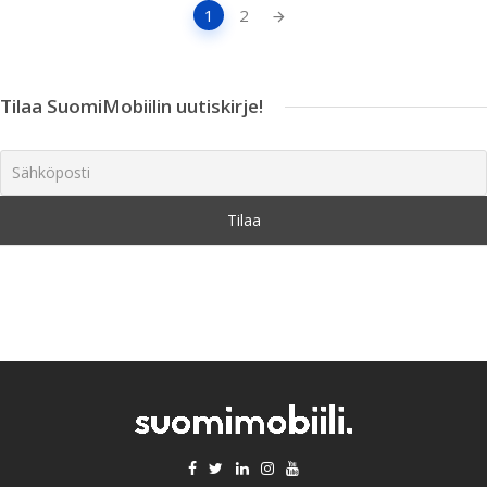
Artikkeleiden
1
2
navigointi
Tilaa SuomiMobiilin uutiskirje!