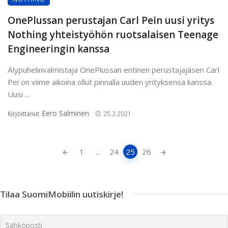
OnePlussan perustajan Carl Pein uusi yritys
Nothing yhteistyöhön ruotsalaisen Teenage
Engineeringin kanssa
Älypuhelinvalmistaja OnePlussan entinen perustajajäsen Carl
Pei on viime aikoina ollut pinnalla uuden yrityksensä kanssa.
Uusi ...
Eero Salminen
Kirjoittanut
25.2.2021
Artikkeleiden
1
...
24
25
26
navigointi
Tilaa SuomiMobiilin uutiskirje!