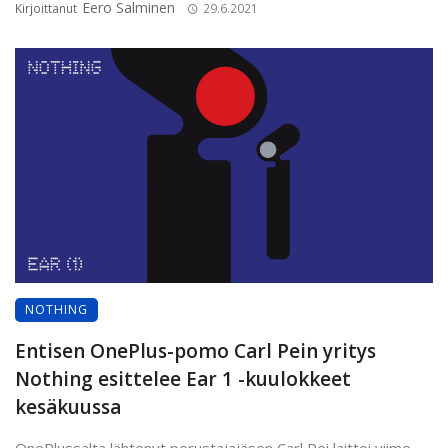
Eero Salminen
Kirjoittanut
29.6.2021
NOTHING
Entisen OnePlus-pomo Carl Pein yritys
Nothing esittelee Ear 1 -kuulokkeet
kesäkuussa
OnePlussalta lähtenyt perustajajäsen Carl Pei laittoi viime